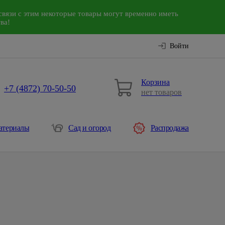
связи с этим некоторые товары могут временно иметь
ва!
Войти
Корзина
+7 (4872) 70-50-50
нет товаров
атериалы
Сад и огород
Распродажа