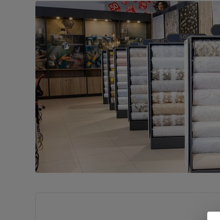
Плитка керамическая
Сад и огород
Сантехника
Стройматериалы
Хозтовары
Отопление
Электрика
Сезонные предложения