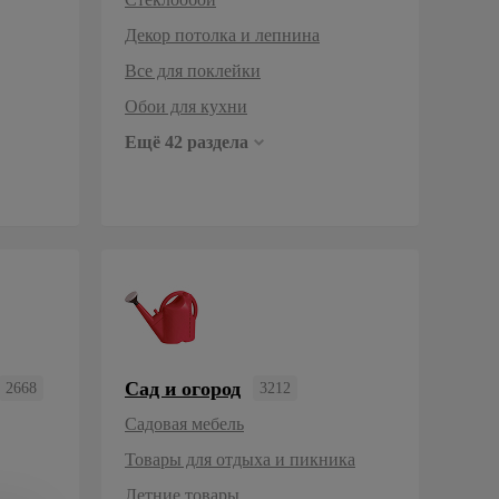
Декор потолка и лепнина
Все для поклейки
Обои для кухни
Ещё 42 раздела
Сад и огород
2668
3212
Кованые изделия
Заборы
Грунты, удобрения, горшки для цветов
Садовая мебель
Товары для отдыха и пикника
Летние товары