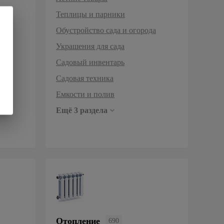
Теплицы и парники
Обустройство сада и огорода
Украшения для сада
Садовый инвентарь
Садовая техника
Емкости и полив
Ещё 3 раздела
Отопление
690