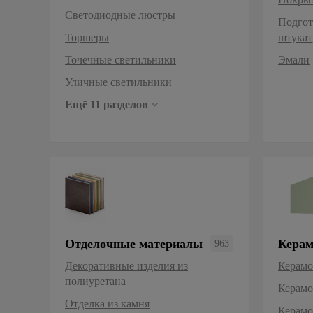
Светодиодные люстры
Подгот
Торшеры
штукат
Точечные светильники
Эмали
Уличные светильники
Ещё 11 разделов
Отделочные материалы
Керам
963
Керамо
Керамо
Керамо
Керамо
Керамо
Керамо
Декоративные изделия из
Керамо
полиуретана
Керамо
Отделка из камня
Керамо