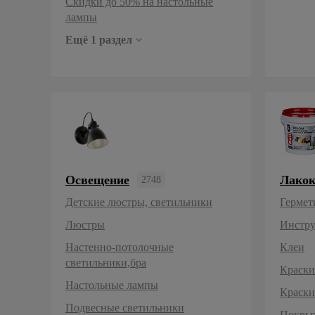
Скидки до 50% на настольные
лампы
Ещё 1 раздел
Освещение
Лакок
2748
Переносные светильники
Праздничное освещение
Трековая система
Освещение для дома
Уличное освещение
Для гостиной
Для ванной
Для детской
Светодиодное освещение
Освещение Feron
Освещение Эра
Детские люстры, светильники
Гермет
Люстры
Инстру
Настенно-потолочные
Клеи
светильники,бра
Краски
Настольные лампы
Краски
Подвесные светильники
Покрыт