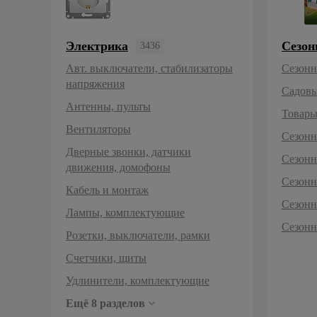
Электрика
Сезон
3436
Фонари, элементы питания
Светодиодная лента, светильники
Блоки питания бытовые
Наушники
Телефонные провода
Телевизионные штекеры, гнезда, сплиттеры
Модули для светильников
Таймеры времени и реле
Авт. выключатели, стабилизаторы
Сезонн
напряжения
Садовы
Антенны, пульты
Товары
Вентиляторы
Сезонн
Дверные звонки, датчики
Сезонн
движения, домофоны
Сезонн
Кабель и монтаж
Сезонн
Лампы, комплектующие
Сезонн
Розетки, выключатели, рамки
Счетчики, щиты
Удлинители, комплектующие
Ещё 8 разделов