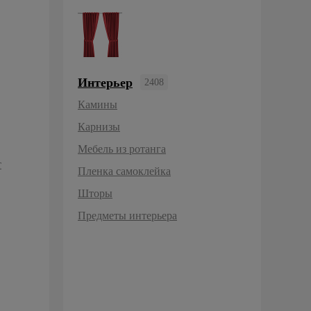
Интерьер
2408
монта и строительства
т
протяжка
Камины
Карнизы
Мебель из ротанга
т
Пленка самоклейка
Шторы
Предметы интерьера