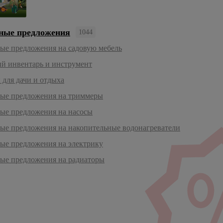
Мойки высокого давления
Подставки для цветов
Насосные станции
ные предложения
1044
Перфораторы
ые предложения на садовую мебель
Полировальные машины
й инвентарь и инструмент
Рубанки
 для дачи и отдыха
Сварочные аппараты, комплектующие
ые предложения на триммеры
Строительные фены, краскопульты
ые предложения на насосы
Точильные станки
ые предложения на накопительные водонагреватели
Углошлифовальные машины (болгарки)
ые предложения на электрику
Фрезеры
ые предложения на радиаторы
Циркулярные пилы
Шлифовальные машины
Штроборезы
Электропилы