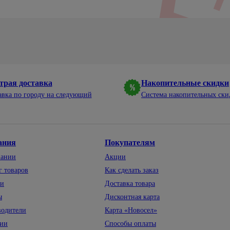
Электроплиткорезы
Аккумуляторный инструмент
Строительные пылесосы
Обжим, зачистка, монтаж,
36
протяжка
трая доставка
Накопительные скидки
авка по городу на следующий
Система накопительных ски
ания
Покупателям
пании
Акции
г товаров
Как сделать заказ
ти
Доставка товара
ы
Дисконтная карта
водители
Карта «Новосел»
сии
Способы оплаты