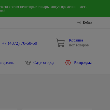
связи с этим некоторые товары могут временно иметь
ва!
Войти
Корзина
+7 (4872) 70-50-50
нет товаров
атериалы
Сад и огород
Распродажа