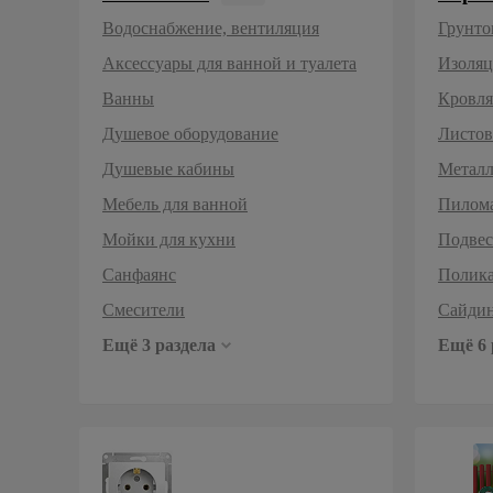
Умывальники, тюльпаны
Шторы, коврики, карнизы
Комплектующие к сантехнике
Строит
Сухие 
Террас
Тротуа
Штукат
Дренаж
Водоснабжение, вентиляция
Грунто
Аксессуары для ванной и туалета
Изоляц
Ванны
Кровля
Душевое оборудование
Листов
Душевые кабины
Металл
Мебель для ванной
Пилом
Мойки для кухни
Подвес
Санфаянс
Полика
Смесители
Сайдин
Ещё 3 раздела
Ещё 6 