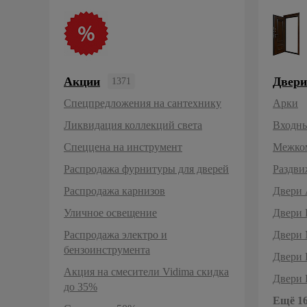
Плитка керамическая
Сад и огород
Сантехника
Акции
Двери
1371
Ликвидация света: скидки до -70%
Двери 
Двери 
Двери 
Двери 
Двери 
Двери 
Двери 
Двери 
Двери V
Дверь 
Двери 
Двери 
Двери 
Двери 
Двери 
Двери 
Спецпредложения на сантехнику
Арки
Стройматериалы
Ликвидация коллекций света
Входны
Хозтовары
Спеццена на инструмент
Межко
Распродажа фурнитуры для дверей
Раздв
Отопление
Распродажа карнизов
Двери 
Электрика
Уличное освещение
Двери P
Сезонные предложения
Распродажа электро и
Двери M
бензоинструмента
Двери
Акция на смесители Vidima скидка
Двери
до 35%
Ещё 16