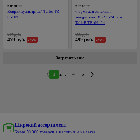
в наличии
в наличии
Коврик кулинарный Taller TR-
Форма для запекания
66109
квадратная 18,5*15*4,5см
TalleR TR-66404
640 руб.
666 руб.
479 руб.
499 руб.
-25%
-25%
Загрузить еще
...
1
2
4
5
Широкий ассортимент
Более 50 000 товаров в наличии и на заказ