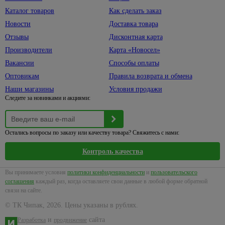
Каталог товаров
Как сделать заказ
Новости
Доставка товара
Отзывы
Дисконтная карта
Производители
Карта «Новосел»
Вакансии
Способы оплаты
Оптовикам
Правила возврата и обмена
Наши магазины
Условия продажи
Следите за новинками и акциями:
Остались вопросы по заказу или качеству товара? Свяжитесь с нами:
Контроль качества
Вы принимаете условия
политики конфиденциальности
и
пользовательского
соглашения
каждый раз, когда оставляете свои данные в любой форме обратной
связи на сайте.
© ТК Чипак, 2026. Цены указаны в рублях.
и
сайта
Разработка
продвижение