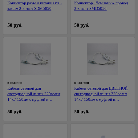
Коннектор разъем питания гн. -
Коннектор 15см замиж-провод
Балконные
Циркулярные
зажим 2-х конт SDM5050
2-х конт SMD5050
ящики для
пилы
цветов
Шлифовальные
50 руб.
50 руб.
Подставки
машины
для
Штроборезы
цветов
Электропилы
Электроплиткорезы
Аккумуляторный
инструмент
Строительные
в наличии
в наличии
пылесосы
Кабель сетевой для
Кабель сетевой для ЦВЕТНОЙ
Обжим,
светодиодной ленты 220вольт
светодиодной ленты 220вольт
14х7 150мм с муфтой и
14х7 150мм с муфтой и
зачистка,
36
разъемом
разъемом
монтаж,
протяжка
50 руб.
50 руб.