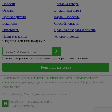
Новости
Доставка товара
Отзывы
Дисконтная карта
Производители
Карта «Новосел»
Вакансии
Способы оплаты
Оптовикам
Правила возврата и обмена
Наши магазины
Условия продажи
Следите за новинками и акциями:
Остались вопросы по заказу или качеству товара? Свяжитесь с нами:
Контроль качества
Вы принимаете условия
политики конфиденциальности
и
пользовательского
соглашения
каждый раз, когда оставляете свои данные в любой форме обратной
связи на сайте.
© ТК Чипак, 2026. Цены указаны в рублях.
и
сайта
Разработка
продвижение
— «Имиджмарк»