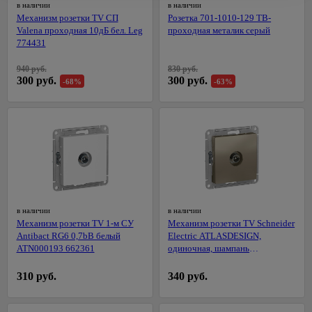
и
для
в наличии
в наличии
светильники
плоскогубцы,
товары
шторок
Механизм розетки TV СП
Розетка 701-1010-129 ТВ-
тонкогубцы
Лента
для
Valena проходная 10дБ бел. Leg
проходная металик серый
Коврики
12
Стамески
уборки
774431
вольт
Шторки
Шила
Косы
940 руб.
830 руб.
для
Лента
и
300 руб.
300 руб.
-68%
-63%
Щетки
ванны
220
серпы
по
вольт
Комплектующие
металлу
Стремянки,
131
к сантехнике
Лента
лестницы
Струбцины
24
Буры
вольт
Ножницы
садовые
и клуппы
Блоки
для труб
Садовая
питания
290
техника
Сопутствующие
Коннекторы,
14
товары
Газонокосилки
в наличии
в наличии
контроллеры
Механизм розетки TV 1-м СУ
Механизм розетки TV Schneider
Тиски,
Культиваторы
Светильники
Antibact RG6 0,7bB белый
Electric ATLASDESIGN,
лебедки
ATN000193 662361
одиночная, шампань
Триммеры
Коплекты
ATN000593
Ящики и
ленты
Бензопилы
310 руб.
340 руб.
сумки для
Монтаж,
инструмента
Аксессуары
комплектующие
для
Средства