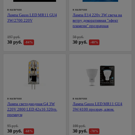
Балконные
Циркулярные
в наличии
в наличии
ящики для
пилы
Лампа Gauss LED MR11 GU4
Лампа E14 220v 3W свеча на
цветов
3W/2700 220V
ветру декоративная "эфект
Шлифовальные
пламени" прозрачная
Подставки
машины
для
Штроборезы
197 руб.
50 руб.
цветов
30 руб.
30 руб.
-84%
-40%
Электропилы
Электроплиткорезы
Аккумуляторный
инструмент
Строительные
пылесосы
Обжим,
зачистка,
в наличии
в наличии
36
монтаж,
Лампа светодиодная G4 3W
Лампа Gauss LED MR11 GU4
протяжка
220V 2800 LED 42х16 320гр.
3W/4100 прозрач, алюм.
премиум
95 руб.
100 руб.
30 руб.
30 руб.
-68%
-70%