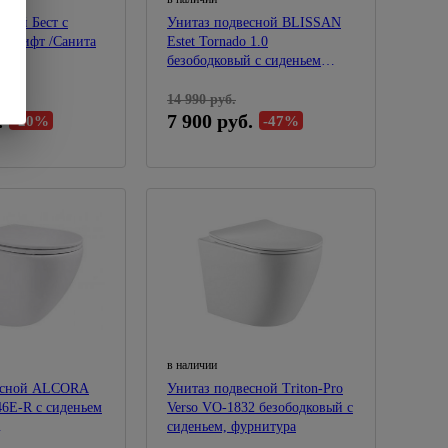
сной Бест с
Унитаз подвесной BLISSAN
ролифт /Санита
Estet Tornado 1.0
безободковый с сиденьем
дюропм/лифт,быстросъем BL-
3224-ES-UQ-1
14 990 руб.
.
7 900 руб.
-20%
-47%
в наличии
есной ALCORA
Унитаз подвесной Triton-Pro
46E-R с сиденьем
Verso VO-1832 безободковый с
сиденьем, фурнитура
ыстросъемное