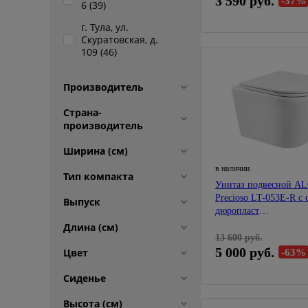
3 590 руб.
-37%
6 (
39
)
г. Тула, ул.
Скуратовская, д.
109 (
46
)
Производитель
Страна-
производитель
Ширина (см)
в наличии
Тип компакта
Унитаз подвесной A
Precioso LT-053E-R с
Выпуск
дюропласт
микролифт,быстросъе
Длина (см)
13 600 руб.
5 000 руб.
Цвет
-63%
Сиденье
Высота (см)