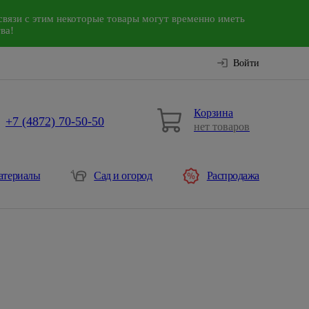
связи с этим некоторые товары могут временно иметь
ва!
Войти
Корзина
+7 (4872) 70-50-50
нет товаров
атериалы
Сад и огород
Распродажа