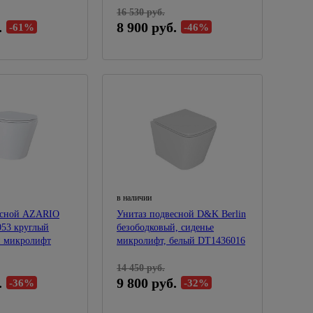
16 530 руб.
.
8 900 руб.
-61%
-46%
в наличии
есной AZARIO
Унитаз подвесной D&K Berlin
053 круглый
безободковый, сиденье
й микролифт
микролифт, белый DT1436016
14 450 руб.
.
9 800 руб.
-36%
-32%