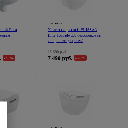
в наличии
сной Rosa
Унитаз подвесной BLISSAN
деньем
Elite Tornado 3.0 безободковый
с сиденьем дюропм/
лифт,быстросъем BL-3324-ES-
UQ-3
15 390 руб.
.
7 490 руб.
-25%
-51%
в наличии