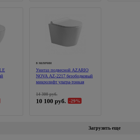
Электроплиткорезы
Аккумуляторный инструмент
Строительные пылесосы
Обжим, зачистка, монтаж,
36
протяжка
в наличии
OLE
Унитаз подвесной AZARIO
ый
NOVA AZ-2217 безободковый
микролифт ультра-тонкая
ое,микро
14 300 руб.
10 100 руб.
-29%
Загрузить еще