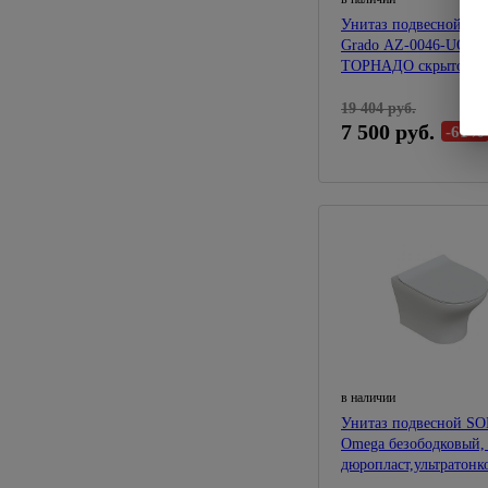
Унитаз подвесной A
Grado AZ-0046-UQ3
ТОРНАДО скрытое
безободковый микрол
19 404 руб.
7 500 руб.
-61%
в наличии
Унитаз подвесной S
Omega безободковый,
дюропласт,ультратонк
лифт,быстросъемное