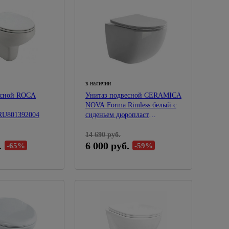
в наличии
есной ROCA
Унитаз подвесной CERAMICA
NOVA Forma Rimless белый с
RU801392004
сиденьем дюропласт
микролифт
14 690 руб.
.
6 000 руб.
-65%
-59%