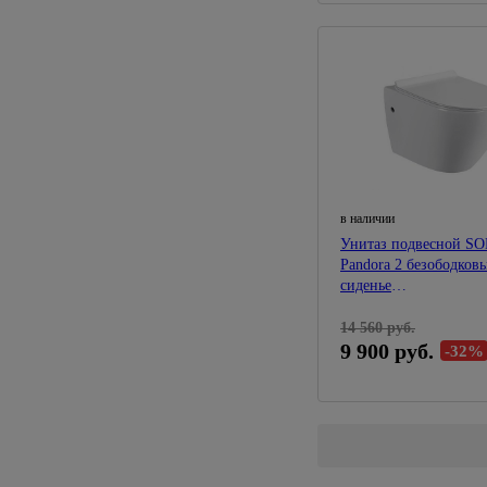
в наличии
Унитаз подвесной S
Pandora 2 безободков
сиденье
дюропласт,ультратонк
лифт,быстросъемное
14 560 руб.
9 900 руб.
-32%