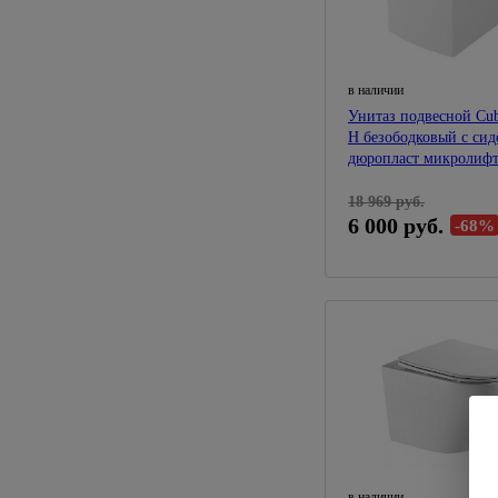
в наличии
Унитаз подвесной Cub
H безободковый с сид
дюропласт микролиф
18 969 руб.
6 000 руб.
-68%
в наличии