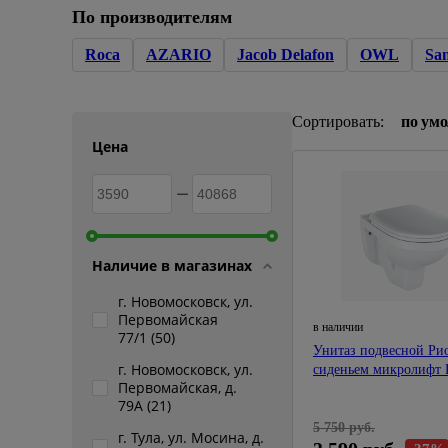
По производителям
Плитка керамическая
Roca
AZARIO
Jacob Delafon
OWL
San
Сад и огород
Сантехника
Сортировать:
по ум
Цена
Стройматериалы
Хозтовары
Отопление
Наличие в магазинах
Электрика
г. Новомосковск, ул.
Первомайская
в наличии
77/1 (
50
)
Сезонные предложения
Унитаз подвесной Ри
г. Новомосковск, ул.
сиденьем микролифт 
Первомайская, д.
79А (
21
)
5 750 руб.
г. Тула, ул. Мосина, д.