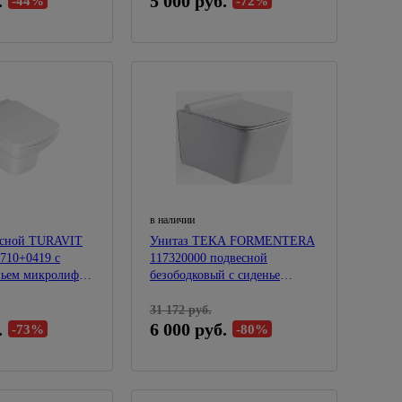
.
5 000 руб.
-44%
-72%
в наличии
есной TURAVIT
Унитаз TEKA FORMENTERA
10+0419 с
117320000 подвесной
ньем микролифт,
безободковый с сиденье
тонкое микролифт
31 172 руб.
.
6 000 руб.
-73%
-80%