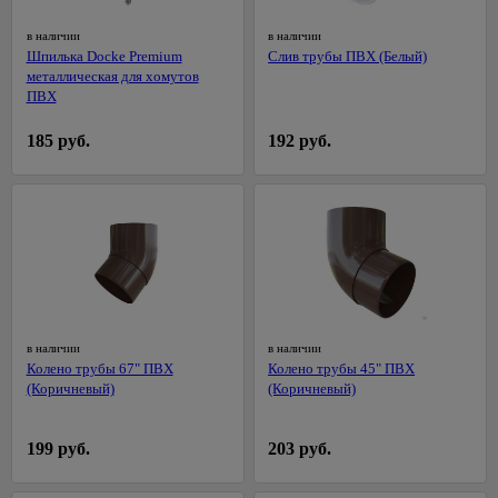
Металлический
давления
забор
в наличии
в наличии
Насосные
Шпилька Docke Premium
Слив трубы ПВХ (Белый)
3D
станции
металлическая для хомутов
заборы
ПВХ
Перфораторы
Грунты,
Полировальные
удобрения,
185 руб.
192 руб.
машины
горшки
538
для
Рубанки
цветов
Сварочные
Горшки
аппараты,
и
комплектующие
кашпо
для
Строительные
цветов
фены,
краскопульты
Грунты
в наличии
в наличии
Точильные
Колено трубы 67" ПВХ
Колено трубы 45" ПВХ
Удобрения,
станки
(Коричневый)
(Коричневый)
средства для
борьбы с
Углошлифовальные
вредителями
машины
199 руб.
203 руб.
(болгарки)
Все для
рассады
Фрезеры