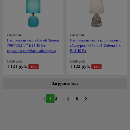
Балконные
Циркулярные
ящики для
пилы
цветов
Шлифовальные
Подставки
машины
для
Штроборезы
в наличии
в наличии
цветов
Настольная лампа Rivoli Sheron
Настольная лампа коричневая с
Электропилы
7067-502 1 * Е14 40 Вт
абажуром 7045-501 Debora 1 x
керамика голубая с абажуром
E14 40 Вт
Электроплиткорезы
Аккумуляторный
1 319 руб.
1 320 руб.
инструмент
1 121 руб.
1 122 руб.
-15%
-15%
Строительные
пылесосы
Загрузить еще
Обжим,
зачистка,
36
...
1
2
5
6
монтаж,
протяжка