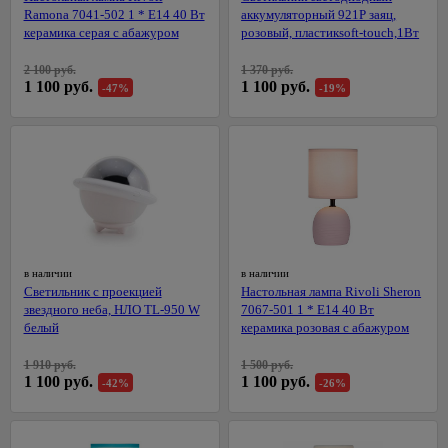
Металлический
давления
Ramona 7041-502 1 * Е14 40 Вт
аккумуляторный 921P заяц,
забор
керамика серая с абажуром
розовый, пластикsoft-touch,1Вт
Насосные
3D
станции
заборы
2 100 руб.
1 370 руб.
1 100 руб.
1 100 руб.
-47%
-19%
Перфораторы
Грунты,
Полировальные
удобрения,
машины
горшки
538
для
Рубанки
цветов
Сварочные
Горшки
аппараты,
и
комплектующие
кашпо
для
Строительные
в наличии
в наличии
цветов
фены,
Светильник с проекцией
Настольная лампа Rivoli Sheron
краскопульты
Грунты
звездного неба, НЛО TL-950 W
7067-501 1 * Е14 40 Вт
белый
керамика розовая с абажуром
Точильные
Удобрения,
станки
средства для
1 910 руб.
1 500 руб.
борьбы с
Углошлифовальные
1 100 руб.
1 100 руб.
-42%
-26%
вредителями
машины
(болгарки)
Все для
рассады
Фрезеры