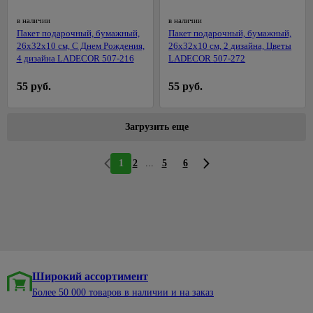
Балконные
Циркулярные
в наличии
в наличии
ящики для
пилы
Пакет подарочный, бумажный,
Пакет подарочный, бумажный,
цветов
26x32x10 см, С Днем Рождения,
26x32x10 см, 2 дизайна, Цветы
Шлифовальные
4 дизайна LADECOR 507-216
LADECOR 507-272
Подставки
машины
для
Штроборезы
55 руб.
55 руб.
цветов
Электропилы
Электроплиткорезы
Загрузить еще
Аккумуляторный
инструмент
...
1
2
5
6
Строительные
пылесосы
Обжим,
зачистка,
36
монтаж,
протяжка
Широкий ассортимент
Более 50 000 товаров в наличии и на заказ