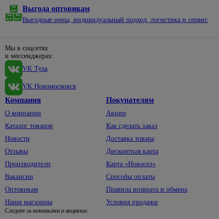
Металлический
давления
Выгода оптовикам
забор
Выгодные цены, индивидуальный подход, логистика и сервис
Насосные
3D
станции
заборы
Перфораторы
Мы в соцсетях
Грунты,
и мессенджерах:
Полировальные
удобрения,
машины
горшки
538
VK Тула
для
Рубанки
цветов
VK Новомосковск
Сварочные
Компания
Покупателям
Горшки
аппараты,
и
О компании
Акции
комплектующие
кашпо
Каталог товаров
Как сделать заказ
для
Строительные
цветов
фены,
Новости
Доставка товара
краскопульты
Грунты
Отзывы
Дисконтная карта
Точильные
Производители
Карта «Новосел»
Удобрения,
станки
средства для
Вакансии
Способы оплаты
борьбы с
Углошлифовальные
Оптовикам
Правила возврата и обмена
вредителями
машины
Наши магазины
Условия продажи
(болгарки)
Все для
Следите за новинками и акциями:
рассады
Фрезеры