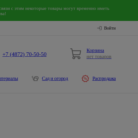
связи с этим некоторые товары могут временно иметь
ва!
Войти
Корзина
+7 (4872) 70-50-50
нет товаров
атериалы
Сад и огород
Распродажа