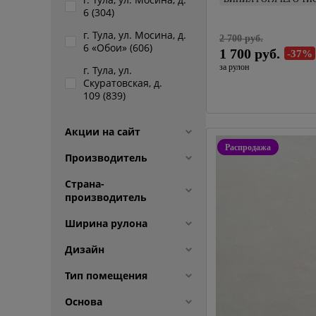
6 (
304
)
1,06 
Artex
г. Тула, ул. Мосина, д.
2 700 руб.
6 «Обои» (
606
)
1 700 руб.
-37%
за рулон
г. Тула, ул.
Скуратовская, д.
109 (
839
)
Акции на сайт
Распродажа
Производитель
Страна-
производитель
Ширина рулона
Дизайн
Тип помещения
Основа