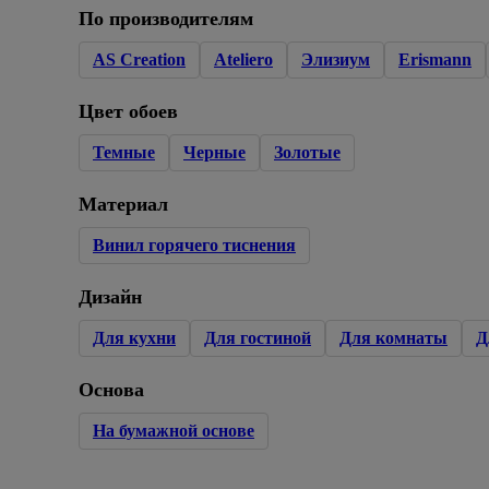
По производителям
Плитка керамическая
AS Creation
Ateliero
Элизиум
Erismann
Сад и огород
Цвет обоев
Сантехника
Темные
Черные
Золотые
Стройматериалы
Материал
Хозтовары
Винил горячего тиснения
Отопление
Дизайн
Электрика
Для кухни
Для гостиной
Для комнаты
Д
Сезонные предложения
Основа
На бумажной основе