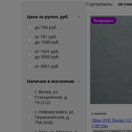
Сортировать:
по ум
Цена за рулон, руб.
Распродажа
до 700 руб.
от 701 руб.
до 1500 руб.
от 1501 руб.
до 3000 руб.
от 3001 руб.
Наличие в магазинах
г. Венев, ул.
Станционная, д.
19 (
212
)
г. Новомосковск, ул.
в наличии
Первомайская, д.
Обои OVK Design 111
79А (
558
)
1,06*10м
г. Тула, ул. Мосина, д.
ВИНИЛ ГОРЯЧЕГО ТИ