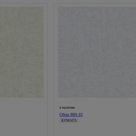
Мойки высокого давления
Подставки для цветов
Насосные станции
Перфораторы
Полировальные машины
Рубанки
Сварочные аппараты, комплектующие
Строительные фены, краскопульты
Точильные станки
Углошлифовальные машины (болгарки)
Фрезеры
Циркулярные пилы
в наличии
Шлифовальные машины
Обои 869-10
Штроборезы
БУМАГА
Россия
Россия
Электропилы