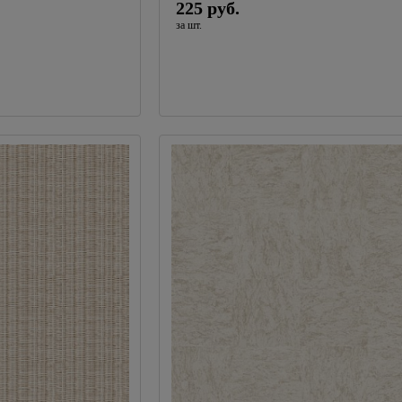
225 руб.
Электроплиткорезы
за шт.
Аккумуляторный инструмент
Строительные пылесосы
Обжим, зачистка, монтаж,
36
протяжка