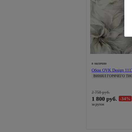
в наличии
Обои OVK Design 1117
ВИНИЛ ГОРЯЧЕГО ТИ
1,06 
Artex
2 750 руб.
1 800 руб.
-34%
за рулон