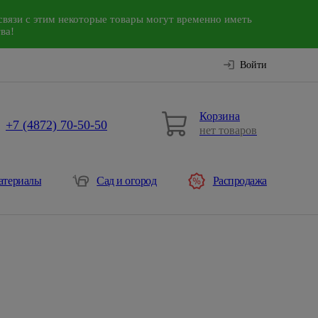
связи с этим некоторые товары могут временно иметь
ва!
Войти
Корзина
+7 (4872) 70-50-50
нет товаров
атериалы
Сад и огород
Распродажа