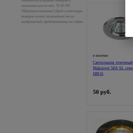
стоимость и наличие товаров в
магазинах или по тел. 70-50-50!
Обратите внимание! Цвет и текстура
товаров могут отличаться от их
изображений, представленных на сайте.
в наличии
Светильник точечный
Maksisvet 58A SL сер
MR16
50 руб.