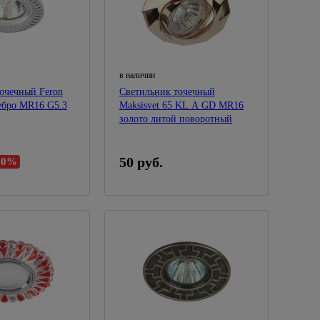
в наличии
очечный Feron
Светильник точечный
GS-M392 серебро MR16 G5.3
Maksisvet 65 KL A GD MR16
золото литой поворотный
50 руб.
70%