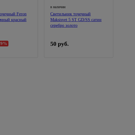
в наличии
очечный Feron
Светильник точечный
ачный красный
Maksisvet 5 ST GD/SS сатин
серебро золото
50 руб.
79%