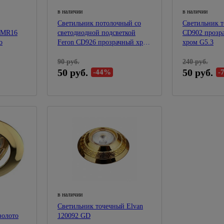
Электроплиткорезы
в наличии
в наличии
Аккумуляторный инструмент
Светильник потолочный со
Светильник т
S MR16
светодиодной подсветкой
CD902 прозр
Строительные пылесосы
о
Feron CD926 прозрачный хром
хром G5.3
G5.3 с драйвером в комплекте
Обжим, зачистка, монтаж,
36
90 руб.
240 руб.
протяжка
50 руб.
50 руб.
-44%
-
в наличии
Светильник точечный Elvan
золото
120092 GD