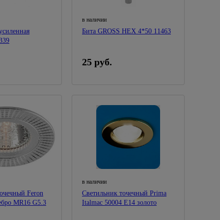
в наличии
усиленная
Бита GROSS НЕХ 4*50 11463
339
25 руб.
в наличии
очечный Feron
Светильник точечный Prima
ебро MR16 G5.3
Italmac 50004 E14 золото