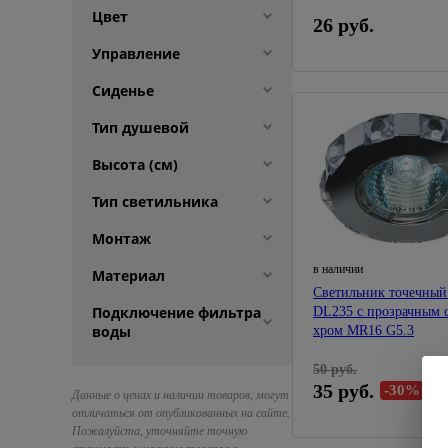
Цвет
26 руб.
Управление
Сиденье
Тип душевой
Высота (см)
Тип светильника
Монтаж
в наличии
Материал
Светильник точечный
Подключение фильтра
DL235 с прозрачным 
воды
хром MR16 G5.3
50 руб.
35 руб.
-30%
Данные о ценах и наличии товаров, могут
отличаться от опубликованных на сайте.
Пожалуйста, уточняйте точную