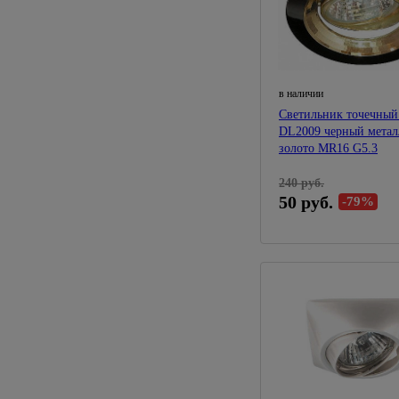
в наличии
Светильник точечный
DL2009 черный метал
золото MR16 G5.3
240 руб.
50 руб.
-79%