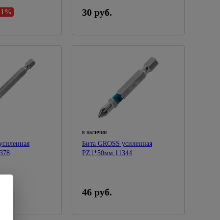
30 руб.
81%
в наличии
усиленная
Бита GROSS усиленная
378
РZ1*50мм 11344
46 руб.