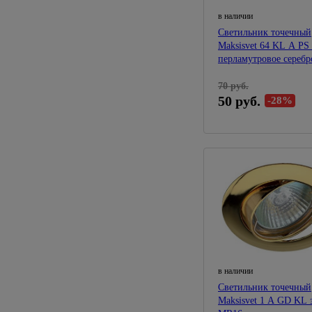
в наличии
Светильник точечный
Maksisvet 64 KL A P
перламутровое серебр
70 руб.
50 руб.
-28%
в наличии
Светильник точечный
Maksisvet 1 A GD KL 