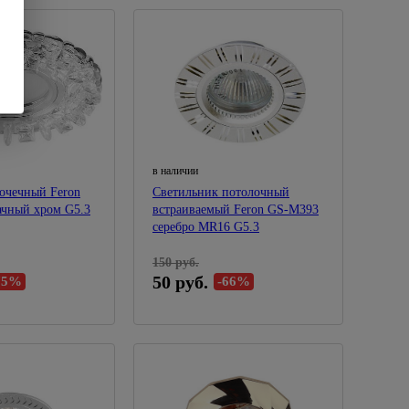
в наличии
очечный Feron
Светильник потолочный
ачный хром G5.3
встраиваемый Feron GS-M393
серебро MR16 G5.3
150 руб.
50 руб.
75%
-66%