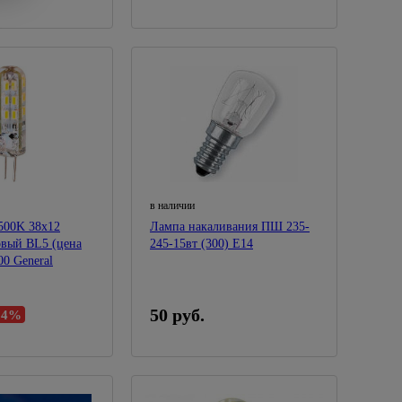
в наличии
500K 38x12
Лампа накаливания ПШ 235-
овый BL5 (цена
245-15вт (300) Е14
00 General
50 руб.
64%