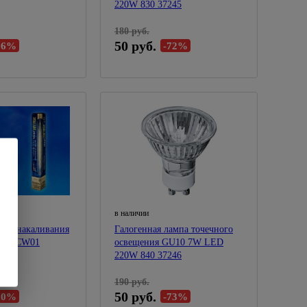
220W 830 37245
180 руб.
50 руб.
66%
-72%
в наличии
атт накаливания
Галогенная лампа точечного
лото CW01
освещения GU10 7W LED
220W 840 37246
190 руб.
50 руб.
80%
-73%