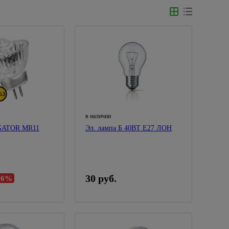
в наличии
GATOR MR11
Эл. лампа Б 40ВТ Е27 ЛОН
30 руб.
66%