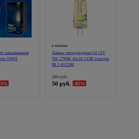
в наличии
тт накаливания
Лампа светодиодная G4 12V
лото SW01
5W 2700K 45х16 СОВ пластик
BL5 653200
280 руб.
50 руб.
83%
-82%