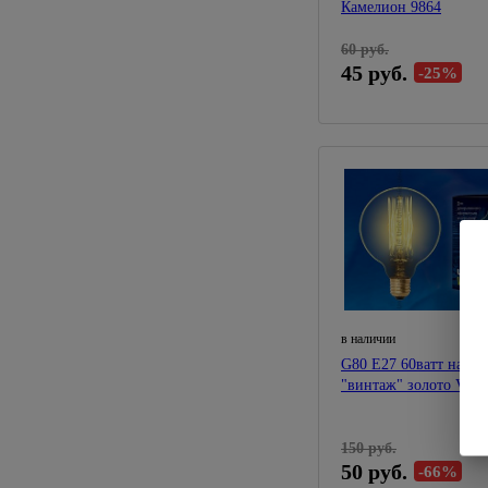
Камелион 9864
60 руб.
45 руб.
-25%
в наличии
G80 Е27 60ватт накал
"винтаж" золото VW0
150 руб.
50 руб.
-66%