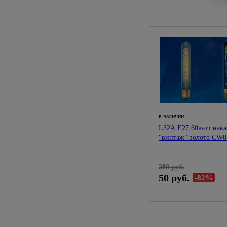
в наличии
L32A Е27 60ватт нак
"винтаж" золото CW0
280 руб.
50 руб.
-82%