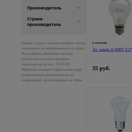
Производитель
Страна-
производитель
в наличии
Данные о ценах и наличии товаров, могут
отличаться от опубликованных на сайте.
Эл. лампа Б 60В
Пожалуйста, уточняйте точную
стоимость и наличие товаров в
магазинах или по тел. 70-50-50!
35 руб.
Обратите внимание! Цвет и текстура
товаров могут отличаться от их
изображений, представленных на сайте.