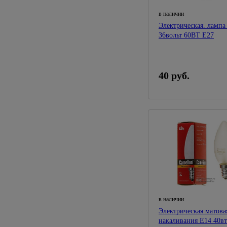
в наличии
Электрическая. ламп
36вольт 60ВТ Е27
40 руб.
в наличии
Электрическая матова
накаливания Е14 40вт