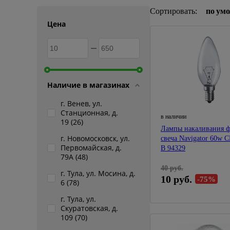
Сортировать:
по ум
Плитка керамическая
Цена
Сад и огород
Сантехника
Стройматериалы
Наличие в магазинах
г. Венев, ул.
Хозтовары
Станционная, д.
в наличии
19 (
26
)
Отопление
Лампы накаливания 
г. Новомосковск, ул.
свеча Navigator 60w 
Первомайская, д.
B 94329
Электрика
79А (
48
)
40 руб.
г. Тула, ул. Мосина, д.
Сезонные предложения
10 руб.
-75%
6 (
78
)
г. Тула, ул.
Скуратовская, д.
109 (
70
)