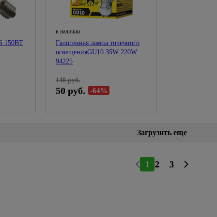
Электроплиткорезы
Аккумуляторный инструмент
в наличии
Строительные пылесосы
 Б 150ВТ
Галогенная лампа точечного
Обжим, зачистка, монтаж,
освещенияGU10 35W 220W
36
94225
протяжка
140 руб.
50 руб.
-64%
Загрузить еще
1
2
3