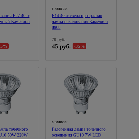
в наличии
вания Е27 40вт
Е14 40вт свеча прозрачная
ачный Камелион
лампа накаливания Камелион
8968
70 руб.
45 руб.
25%
-35%
в наличии
ампа точечного
Галогенная лампа точечного
W 220W
освещения GU10 7W LED