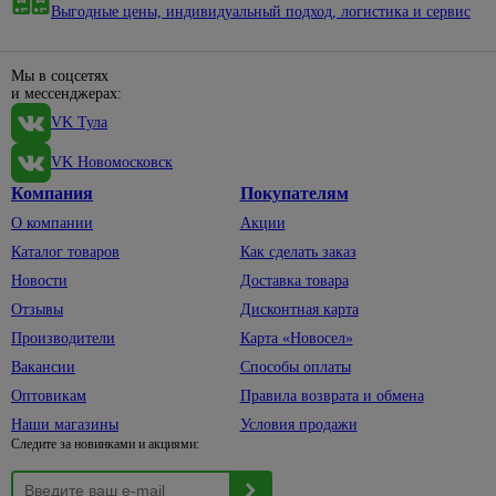
техники
62
Выгодные цены, индивидуальный подход, логистика и сервис
Блоки
защиты
шторок
питания
4
Генераторы
Защитные
Коврики
бытовые
маски,
Емкости
Мы в соцсетях
393
Шторки
Наушники
5
очки
и полив
и мессенджерах:
для
VK Тула
Каски,
Телефонные
Емкости
ванны
7
наколенники
провода
садовые
Комплектующие
VK Новомосковск
131
Перчатки,
Телевизионные
Шланги
к сантехнике
Компания
Покупателям
рукавицы
штекеры,
для
25
гнезда,
полива
О компании
Акции
Респираторы
сплиттеры
Коннекторы,
Каталог товаров
Как сделать заказ
Электроинструменты
33
Модули для
кронштейны
Новости
Доставка товара
27
светильников
для шлангов
Автомобильный
Отзывы
Дисконтная карта
электроинструмент
Таймеры
Лейки,
Производители
Карта «Новосел»
времени
7
ведра
Бетоносмесители
и реле
Вакансии
Способы оплаты
Опрыскиватели
Дрели,
Оптовикам
Правила возврата и обмена
шуруповерты
Кованые
33
Наши магазины
Условия продажи
изделия
Лобзики
Следите за новинками и акциями:
Заборы
19
Мойки
высокого