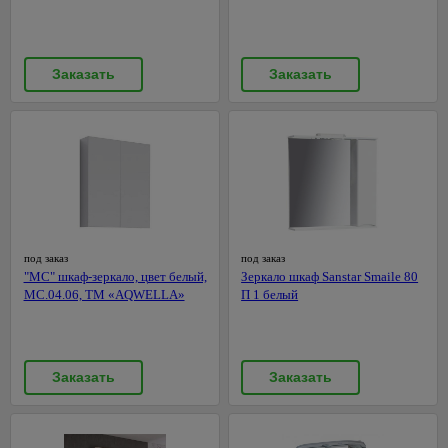
Металлический
давления
забор
Насосные
3D
станции
заборы
Заказать
Заказать
Перфораторы
Грунты,
Полировальные
удобрения,
машины
горшки
538
для
Рубанки
цветов
Сварочные
Горшки
аппараты,
и
комплектующие
кашпо
под заказ
под заказ
для
Строительные
"МС" шкаф-зеркало, цвет белый,
Зеркало шкаф Sanstar Smaile 80
цветов
фены,
МС.04.06, ТМ «AQWELLA»
П 1 белый
краскопульты
Грунты
Точильные
Удобрения,
станки
средства для
Заказать
Заказать
борьбы с
Углошлифовальные
вредителями
машины
(болгарки)
Все для
рассады
Фрезеры