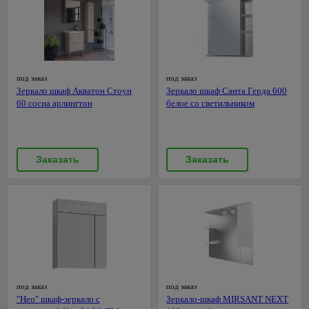
Балконные
Циркулярные
ящики для
пилы
цветов
Шлифовальные
Подставки
машины
для
под заказ
под заказ
Штроборезы
цветов
Зеркало шкаф Акватон Стоун
Зеркало шкаф Санта Герда 600
60 сосна арлингтон
белое со светильником
Электропилы
Электроплиткорезы
Аккумуляторный
инструмент
Заказать
Заказать
Строительные
пылесосы
Обжим,
зачистка,
36
монтаж,
протяжка
под заказ
под заказ
"Нео" шкаф-зеркало с
Зеркало-шкаф MIRSANT NEXT