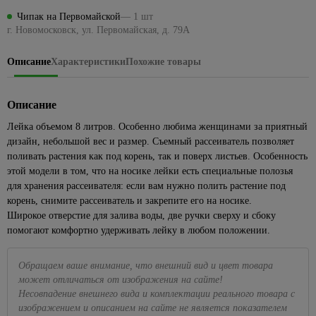
Посуда
ЦСП
Наборы
Подвесные
для
для
1427
Кабель-
лампы
Раскладка
для
Полки
Чипак на Первомайской
— 1 шт
Биметаллические
Кварц-
головок
светильники
камня
Элементы
кухни
каналы
86
для
пикника,
185
г. Новомосковск, ул. Первомайская, д. 79А
радиаторы
винил
Сезонные
Полотенцедержатели
Eurosvet
пола
Наборы
кафеля
похода
Краска
Для
Клипсы,
предложения
Чугунные
ключей
Поручни
Светодиодные
резиновая
консервирования
скобы,
Металлопрокат
43
на уличное
Описание
Характеристики
Похожие товары
Плинтус
Средства
286
радиаторы
для ванн
люстры
клеммники
освещение
Разводные
ПВХ для
для
4
Краски для
Весы
Арматура и сетка
Панельные
гаечные
столешницы
розжига,
Аксессуары
Торшеры
внутренних
кухонные,
34
356
Коробки
стеклопластиковая
Сезонные
радиаторы
ключи
горелки,
для ванной
Описание
работ
кружки
установочные
предложения
Точечные
Сетка
угли
комнаты
мерные
499
на люстры
Рожковые,
Краски
светильники
Наконечники,
Лейка объемом 8 литров. Особенно любима женщинами за приятный
накидные
Пиломатериалы
Средства
42
Сидения
для стен
Доски
гильзы, ЗПО
дизайн, небольшой вес и размер. Съемный рассеиватель позволяет
Бра
Точечные
ключи и
от
для
и
разделочные
поливать растения как под корень, так и поверх листьев. Особенность
Брусок
светильники
Провода
Сезонные
головки
комаров
унитаза
потолков
сухой
этой модели в том, что на носике лейки есть специальные полозья
Кухонные
Feron
предложения
и мух
Хомуты,
Торцевые
Ванны
597
для хранения рассеивателя: если вам нужно полить растение под
Краски
принадлежности
на трековые
Вагонка
Прозрачные
стяжки
гаечные
Плиты
для
корень, снимите рассеиватель и закрепите его на носике.
системы
Акриловые
Наборы
точечные
для
ключи и
Доска
кухни
Широкое отверстие для залива воды, две ручки сверху и сбоку
Летние
ванны
для
светильники
электрики
головки
235
и
помогают комфортно удерживать лейку в любом положении.
товары
Подвесные
специй,
108
ванны
Стальные
Белые
Мультиметры,
Трещетки
потолки
мельницы
Бассейны
ванны
точечные
отвертки
Интерьерные
Измерительный
Обращаем ваше внимание, что внешний вид и цвет товара
Потолок
Подставки
светильники
электрозащитные
89
Песочницы
краски
Чугунные
инструмент
армстронг
может отличаться от изображения на сайте!
под
ванны
Золотые
Паяльники
Круги,
Несовпадение внешнего вида и комплектации реального товара с
Декоративные
горячее,
Лазерные
Реечные
точечные
матрасы
штукатурки
прихватки
изображением и описанием на сайте не является показателем
Экраны
Маркировочные
уровни
потолки
светильники