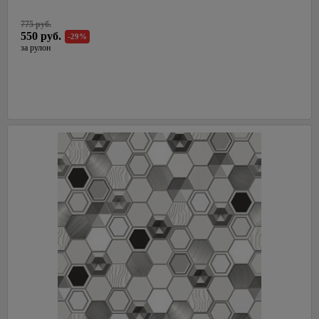
СалДекор
775 руб.
Латвия
550 руб.
-29%
за рулон