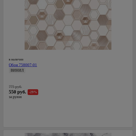
в наличии
Обои 758007-01
ВИНИЛ
0,53 м
СалДекор
775 руб.
Латвия
550 руб.
-29%
за рулон