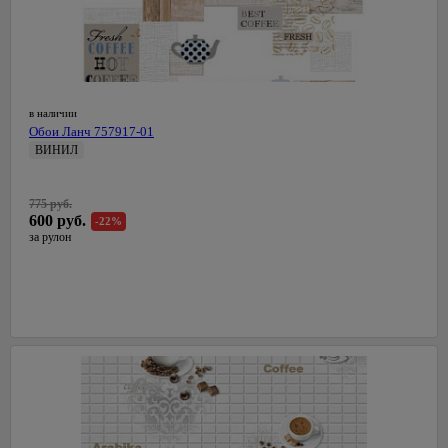
в наличии
Обои Ланч 757917-01
ВИНИЛ
0,53 м
СалДекор
775 руб.
Латвия
600 руб.
-22%
за рулон