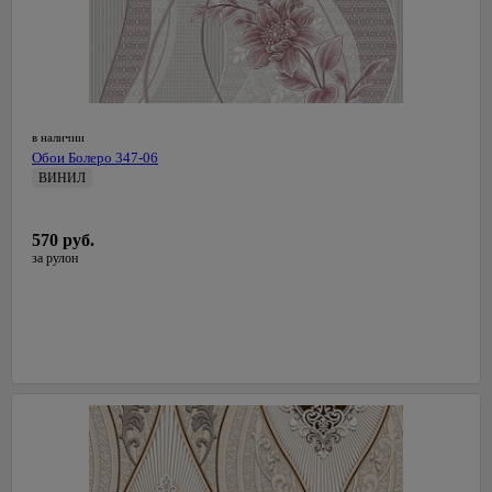
в наличии
Обои Болеро 347-06
ВИНИЛ
0,53 м
СалДекор
570 руб.
Латвия
за рулон