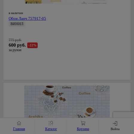
в наличии
Обои Ланч 757917-05
ВИНИЛ
0,53 м
СалДекор
775 руб.
Латвия
600 руб.
-22%
за рулон
Главная
Каталог
Корзина
Войти