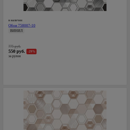
в наличии
Обои 758007-10
ВИНИЛ
0,53 м
СалДекор
775 руб.
Латвия
550 руб.
-29%
за рулон