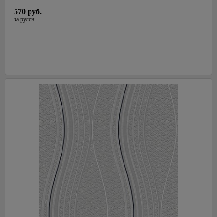
СалДекор
570 руб.
Латвия
за рулон