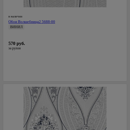
в наличии
Обои Волшебница2 5688-00
ВИНИЛ
0,53 м
СалДекор
570 руб.
Латвия
за рулон