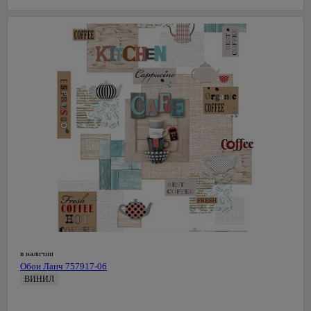
в наличии
Обои Ланч 757917-06
ВИНИЛ
0,53 м
СалДекор