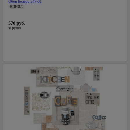
Обои Болеро 347-01
ВИНИЛ
0,53 м
СалДекор
570 руб.
Латвия
за рулон