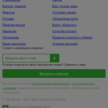
техники
62
Блоки
защиты
шторок
Каталог товаров
Как сделать заказ
питания
4
Генераторы
Защитные
Коврики
бытовые
Новости
Доставка товара
маски,
Емкости
393
Шторки
Отзывы
Дисконтная карта
Наушники
5
очки
и полив
для
Производители
Карта «Новосел»
Каски,
Телефонные
Емкости
ванны
7
Вакансии
Способы оплаты
наколенники
провода
садовые
Комплектующие
131
Оптовикам
Правила возврата и обмена
Перчатки,
Телевизионные
Шланги
к сантехнике
рукавицы
штекеры,
для
Наши магазины
Условия продажи
25
гнезда,
полива
Следите за новинками и акциями:
Респираторы
сплиттеры
Коннекторы,
Электроинструменты
33
Модули для
кронштейны
27
светильников
для шлангов
Автомобильный
Остались вопросы по заказу или качеству товара? Свяжитесь с нами:
электроинструмент
Таймеры
Лейки,
Контроль качества
времени
7
ведра
Бетоносмесители
и реле
Опрыскиватели
Дрели,
Вы принимаете условия
политики конфиденциальности
и
пользовательского
шуруповерты
соглашения
каждый раз, когда оставляете свои данные в любой форме обратной
Кованые
33
связи на сайте.
изделия
Лобзики
© ТК Чипак, 2026. Цены указаны в рублях.
Заборы
19
Мойки
высокого
и
сайта
Разработка
продвижение