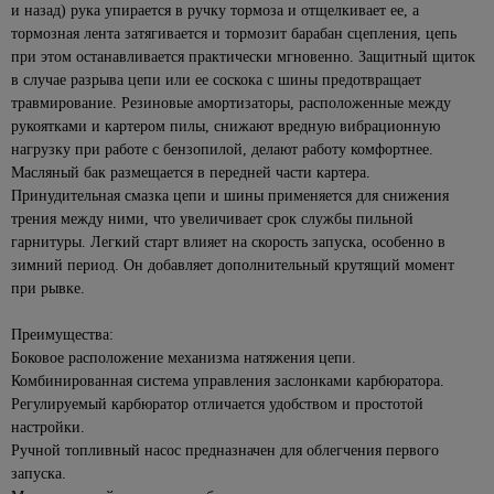
для
для
бирки
и назад) рука упирается в ручку тормоза и отщелкивает ее, а
Колеры
Сервировка
Линейки
плавания
Кассетный
ванн
Черные
тормозная лента затягивается и тормозит барабан сцепления, цепь
для
стола
Лампы,
потолок
точечные
522
Правило
Батуты,
при этом останавливается практически мгновенно. Защитный щиток
краски
Ванны из
комплектующие
Сушилки для
светильники
детские
в случае разрыва цепи или ее соскока с шины предотвращает
Поликарбонат
искусственного
115
Разметочные
Декоративные
губок,
Для
качели
камня
травмирование. Резиновые амортизаторы, расположенные между
Уличные
карандаши,
краски
стол.приборов
Сайдинг
растений
222
светильники
рукоятками и картером пилы, снижают вредную вибрационную
маркеры
Химия для
Душевое
и
Покрытия
Терки,
336
Накаливания
280
нагрузку при работе с бензопилой, делают работу комфортнее.
бассейна,
оборудование
На
фасадные
Рулетки
для
штопоры,
536
комплектующие
Масляный бак размещается в передней части картера.
солнечных
панели
Светодиодные
дерева
овощерезки,
Комплекты
Уровни
Принудительная смазка цепи и шины применяется для снижения
батареях
лампы
Освещение
овощечистки
для душа
Аксессуары
Антисептик
трения между ними, что увеличивает срок службы пильной
Инструмент
для
Уличные
для
Комплектующие
кроющий
Формочки
Лейки
гарнитуры. Легкий старт влияет на скорость запуска, особенно в
для
рассады
31
настенные
сайдинга
для
для теста,
для
зимний период. Он добавляет дополнительный крутящий момент
крепления
Антисептик
светильники
светильников
Теплицы
для льда
душа
Аксессуары
при рывке.
декоратиный
Заклепочники
и
66
Подвесные
для
Розетки,
Хлебницы,
Шланги
парники
Огнезащита
уличные
фасадных
выключатели,
1052
Скобы,
сухарницы
Преимущества:
для
древесины
светильники
панелей
рамки
стержни
Теплицы
душа
Боковое расположение механизма натяжения цепи.
Товары
клеевые
Лаки
Уличные
Крепеж для
Выключатели
Комбинированная система управления заслонками карбюратора.
Парники
для
607
Стойки для
для
светильники
вентилируемых
встраеваемые
Регулируемый карбюратор отличается удобством и простотой
Строительные
дома
душа,
Поликарбонат,
дерева
Feron
фасадов
степлеры
настройки.
кронштейны
Выключатели
комплектующие
В
Ручной топливный насос предназначен для облегчения первого
Масло для
Черные
Сайдинг
накладные
Малярный
ванную
Гигиенический
Капельный
302
древесины
уличные
запуска.
инструмент
комнату
душ
Фасадные
Рамки для
полив для