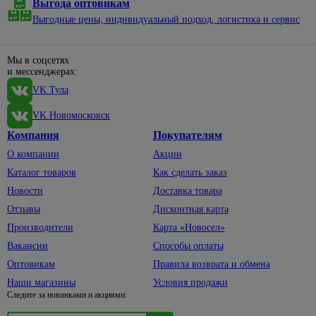
Выгода оптовикам
техники
62
Блоки
защиты
шторок
Выгодные цены, индивидуальный подход, логистика и сервис
питания
4
Генераторы
Защитные
Коврики
бытовые
маски,
Емкости
393
Шторки
Наушники
5
очки
и полив
Мы в соцсетях
для
и мессенджерах:
Каски,
Телефонные
Емкости
ванны
7
VK Тула
наколенники
провода
садовые
Комплектующие
131
Перчатки,
Телевизионные
Шланги
к сантехнике
VK Новомосковск
рукавицы
штекеры,
для
25
Компания
Покупателям
гнезда,
полива
Респираторы
сплиттеры
О компании
Акции
Коннекторы,
Электроинструменты
35
Каталог товаров
Как сделать заказ
Модули для
кронштейны
27
светильников
для шлангов
Автомобильный
Новости
Доставка товара
электроинструмент
Таймеры
Лейки,
Отзывы
Дисконтная карта
времени
7
ведра
Бетоносмесители
Производители
Карта «Новосел»
и реле
Опрыскиватели
Дрели,
Вакансии
Способы оплаты
шуруповерты
Кованые
Оптовикам
Правила возврата и обмена
48
изделия
Лобзики
Наши магазины
Условия продажи
Следите за новинками и акциями:
Заборы
19
Мойки
высокого