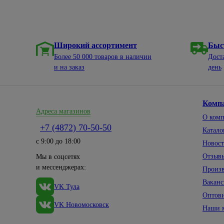
Широкий ассортимент
Быс
Более 50 000 товаров в наличии
Дост
и на заказ
день
Комп
Адреса магазинов
О ком
+7 (4872) 70-50-50
Катало
с 9:00 до 18:00
Новос
Отзыв
Мы в соцсетях
и мессенджерах:
Произ
Вакан
VK Тула
Оптов
VK Новомосковск
Наши 