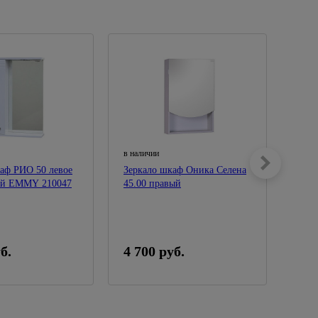
в наличии
в нал
аф РИО 50 левое
Зеркало шкаф Оника Селена
Зерк
кой EMMY 210047
45.00 правый
Mona
б.
4 700 руб.
8 5