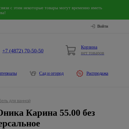
связи с этим некоторые товары могут временно иметь
ва!
Войти
Корзина
+7 (4872) 70-50-50
нет товаров
атериалы
Сад и огород
Распродажа
ель для ванной
ника Карина 55.00 без
ерсальное