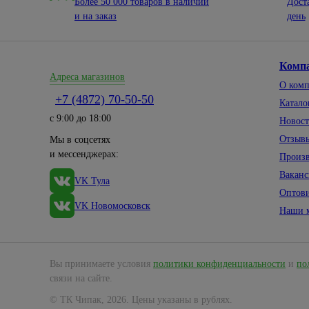
Более 50 000 товаров в наличии
Дост
и на заказ
день
Комп
Адреса магазинов
О ком
+7 (4872) 70-50-50
Катало
с 9:00 до 18:00
Новос
Отзыв
Мы в соцсетях
и мессенджерах:
Произ
Вакан
VK Тула
Оптов
VK Новомосковск
Наши 
Вы принимаете условия
политики конфиденциальности
и
по
связи на сайте.
© ТК Чипак, 2026. Цены указаны в рублях.