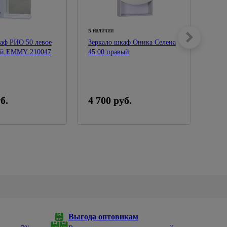
в наличии
в нал
аф РИО 50 левое
Зеркало шкаф Оника Селена
Зерк
кой EMMY 210047
45.00 правый
Mona
б.
4 700 руб.
8 5
Выгода оптовикам