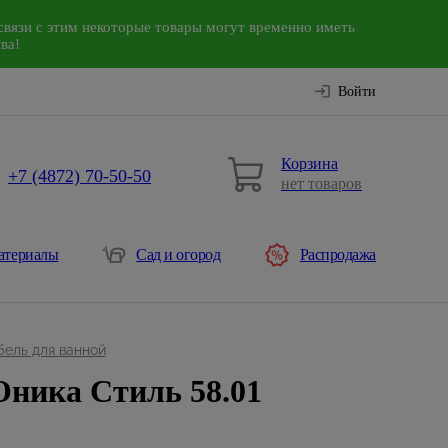
связи с этим некоторые товары могут временно иметь
ва!
Войти
Корзина
+7 (4872) 70-50-50
нет товаров
атериалы
Сад и огород
Распродажа
ель для ванной
ника Cтиль 58.01