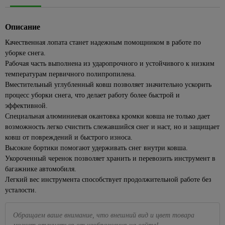
Посуда
ЦСП
Наборы
Подвесные
для
для
1427
Кабель-
лампы
Раскладка
для
Полки
Биметаллические
Кварц-
головок
светильники
камня
Элементы
кухни
каналы
86
для
пикника,
185
радиаторы
винил
Сезонные
Полотенцедержатели
Eurosvet
Описание
пола
Наборы
кафеля
похода
Краска
Для
Клипсы,
предложения
Чугунные
ключей
Поручни
Светодиодные
резиновая
консервирования
скобы,
Металлопрокат
43
Качественная лопата станет надежным помощником в работе по
на уличное
Плинтус
Средства
286
радиаторы
для ванн
люстры
клеммники
освещение
уборке снега.
Разводные
ПВХ для
для
4
Краски для
Весы
Арматура и сетка
Панельные
гаечные
столешницы
розжига,
Рабочая часть выполнена из ударопрочного и устойчивого к низким
Аксессуары
Торшеры
внутренних
кухонные,
34
356
Коробки
стеклопластиковая
Сезонные
радиаторы
ключи
горелки,
для ванной
температурам первичного полипропилена.
работ
кружки
установочные
предложения
Точечные
Сетка
угли
комнаты
мерные
Вместительный углубленный ковш позволяет значительно ускорить
499
на люстры
Рожковые,
Краски
светильники
Наконечники,
процесс уборки снега, что делает работу более быстрой и
накидные
Пиломатериалы
Средства
42
Сидения
для стен
Доски
гильзы, ЗПО
Бра
Точечные
эффективной.
ключи и
от
для
и
разделочные
Брусок
светильники
Провода
Сезонные
головки
комаров
Специальная алюминиевая окантовка кромки ковша не только дает
унитаза
потолков
сухой
Кухонные
Feron
предложения
и мух
возможность легко счистить слежавшийся снег и наст, но и защищает
Хомуты,
Торцевые
Ванны
597
Краски
принадлежности
на трековые
Вагонка
ковш от повреждений и быстрого износа.
Прозрачные
стяжки
гаечные
Плиты
для
системы
Акриловые
Наборы
точечные
для
Высокие бортики помогают удерживать снег внутри ковша.
ключи и
Доска
кухни
Летние
ванны
для
светильники
электрики
Укороченный черенок позволяет хранить и перевозить инструмент в
головки
235
и
товары
Подвесные
специй,
багажнике автомобиля.
108
ванны
Стальные
Белые
Мультиметры,
Трещетки
потолки
мельницы
Бассейны
Легкий вес инструмента способствует продолжительной работе без
ванны
точечные
отвертки
Интерьерные
Измерительный
Потолок
усталости.
Подставки
светильники
электрозащитные
89
Песочницы
краски
Чугунные
инструмент
армстронг
под
ванны
Золотые
Паяльники
Круги,
Декоративные
горячее,
Лазерные
Реечные
точечные
Обращаем ваше внимание, что внешний вид и цвет товара
матрасы
штукатурки
прихватки
Экраны
Маркировочные
уровни
потолки
светильники