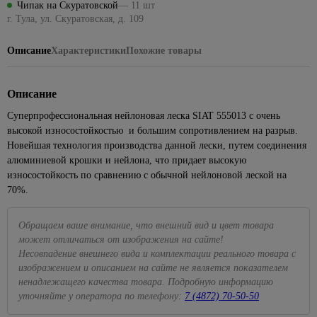
Посуда
ЦСП
Чипак на Скуратовской
— 11 шт
Наборы
Подвесные
для
для
1427
Кабель-
лампы
Раскладка
для
Полки
Биметаллические
Кварц-
г. Тула, ул. Скуратовская, д. 109
головок
светильники
камня
Элементы
кухни
каналы
86
для
пикника,
185
радиаторы
винил
Сезонные
Полотенцедержатели
Eurosvet
пола
Наборы
кафеля
похода
Краска
Для
Клипсы,
предложения
Описание
Характеристики
Похожие товары
Чугунные
ключей
Поручни
Светодиодные
резиновая
консервирования
скобы,
Металлопрокат
43
на уличное
Плинтус
Средства
286
радиаторы
для ванн
люстры
клеммники
освещение
Разводные
ПВХ для
для
4
Краски для
Весы
Арматура и сетка
Панельные
гаечные
столешницы
розжига,
Аксессуары
Торшеры
внутренних
кухонные,
34
356
Коробки
Описание
стеклопластиковая
Сезонные
радиаторы
ключи
горелки,
для ванной
работ
кружки
установочные
предложения
Точечные
Сетка
Суперпрофессиональная нейлоновая леска SIAT 555013 с очень
угли
комнаты
мерные
499
на люстры
Рожковые,
Краски
светильники
Наконечники,
высокой износостойкостью и большим сопротивлением на разрыв.
накидные
Пиломатериалы
Средства
42
Сидения
для стен
Доски
гильзы, ЗПО
Бра
Новейшая технология производства данной лески, путем соединения
Точечные
ключи и
от
для
и
разделочные
Брусок
алюминиевой крошки и нейлона, что придает высокую
светильники
Провода
Сезонные
головки
комаров
унитаза
потолков
сухой
Кухонные
Feron
износостойкость по сравнению с обычной нейлоновой леской на
предложения
и мух
Хомуты,
Торцевые
Ванны
597
Краски
принадлежности
на трековые
70%.
Вагонка
Прозрачные
стяжки
гаечные
Плиты
для
системы
Акриловые
Наборы
точечные
для
ключи и
Доска
кухни
Летние
ванны
для
светильники
электрики
головки
235
Обращаем ваше внимание, что внешний вид и цвет товара
и
товары
Подвесные
специй,
может отличаться от изображения на сайте!
108
ванны
Стальные
Белые
Мультиметры,
Трещетки
потолки
мельницы
Бассейны
Несовпадение внешнего вида и комплектации реального товара с
ванны
точечные
отвертки
Интерьерные
Измерительный
Потолок
изображением и описанием на сайте не является показателем
Подставки
светильники
электрозащитные
89
Песочницы
краски
Чугунные
инструмент
армстронг
под
ненадлежащего качества товара. Подробную информацию
ванны
Золотые
Паяльники
Круги,
Декоративные
горячее,
уточняйте у оператора по телефону:
7 (4872) 70-50-50
Лазерные
Реечные
точечные
матрасы
штукатурки
прихватки
Экраны
Маркировочные
уровни
потолки
светильники