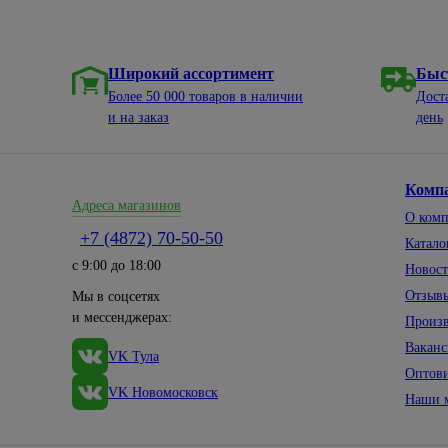
Широкий ассортимент
Быс
Более 50 000 товаров в наличии
Дост
и на заказ
день
Комп
Адреса магазинов
О ком
+7 (4872) 70-50-50
Катало
с 9:00 до 18:00
Новос
Отзыв
Мы в соцсетях
и мессенджерах:
Произ
Вакан
VK Тула
Оптов
VK Новомосковск
Наши 