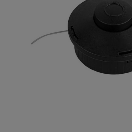
Плитка керамическая
Сад и огород
Сантехника
Стройматериалы
Хозтовары
Отопление
Электрика
Сезонные предложения