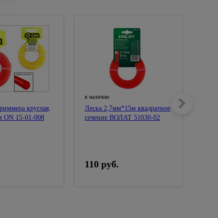
в наличии
в нал
триммера круглая,
Леска 2,7мм*15м квадратное
Леск
м ON 15-01-008
сечение ВОЛАТ 51030-02
квад
022
110 руб.
105