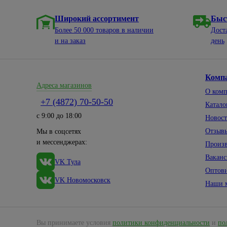
Широкий ассортимент
Быс
Более 50 000 товаров в наличии
Дост
и на заказ
день
Комп
Адреса магазинов
О ком
+7 (4872) 70-50-50
Катало
с 9:00 до 18:00
Новос
Отзыв
Мы в соцсетях
и мессенджерах:
Произ
Вакан
VK Тула
Оптов
VK Новомосковск
Наши 
Вы принимаете условия
политики конфиденциальности
и
по