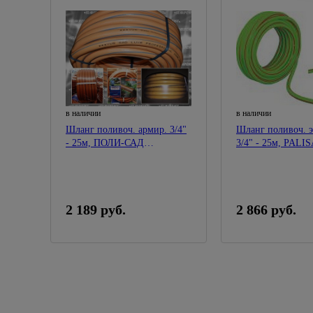
в наличии
в наличии
Шланг поливоч. армир. 3/4"
Шланг поливоч. э
- 25м, ПОЛИ-САД
3/4" - 25м
"STARPLAST"
2 189 руб.
2 866 руб.