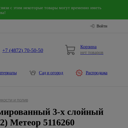
связи с этим некоторые товары могут временно иметь
ва!
Войти
Корзина
+7 (4872) 70-50-50
нет товаров
атериалы
Сад и огород
Распродажа
мкости и полив
ированный 3-х слойный
2) Метеор 5116260