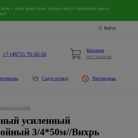
связи с этим некоторые товары могут временно иметь
ва!
Войти
Корзина
+7 (4872) 70-50-50
нет товаров
атериалы
Сад и огород
Распродажа
мкости и полив
ный усиленный
ойный 3/4*50м//Вихрь