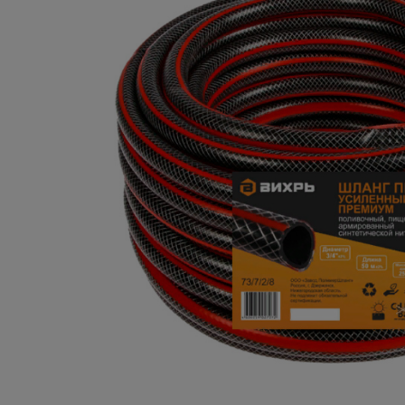
Плитка керамическая
Сад и огород
Сантехника
Стройматериалы
Хозтовары
Отопление
Электрика
Сезонные предложения