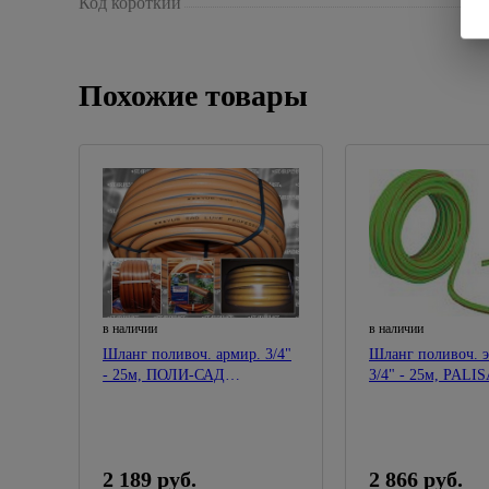
Код короткий
Похожие товары
в наличии
в наличии
Шланг поливоч. армир. 3/4"
Шланг поливоч. э
- 25м, ПОЛИ-САД
3/4" - 25м
"STARPLAST"
2 189 руб.
2 866 руб.