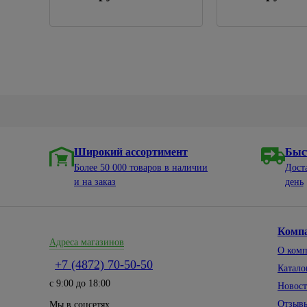
Широкий ассортимент
Быс
Более 50 000 товаров в наличии
Дост
и на заказ
день
Комп
Адреса магазинов
О ком
+7 (4872) 70-50-50
Катало
с 9:00 до 18:00
Новос
Отзыв
Мы в соцсетях