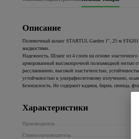
Описание
Поливочный шланг STARTUL Garden 1", 25 м ST6201-1
жидкостями.
Надежность. Шланг из 4 слоев на основе эластичног
армированный высокопрочной полиамидной нитью от
расслаиванию, высокой эластичностью, устойчивость
устойчивостью к ультрафиолетовому излучению, оса
Безопасность. Не содержит кадмия, бария, свинца, фта
Характеристики
Производитель
Страна-производитель