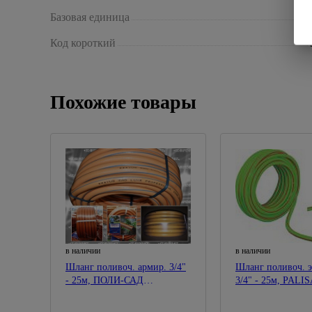
Базовая единица
Код короткий
Похожие товары
в наличии
в наличии
Шланг поливоч. армир. 3/4"
Шланг поливоч. э
- 25м, ПОЛИ-САД
3/4" - 25м
"STARPLAST"