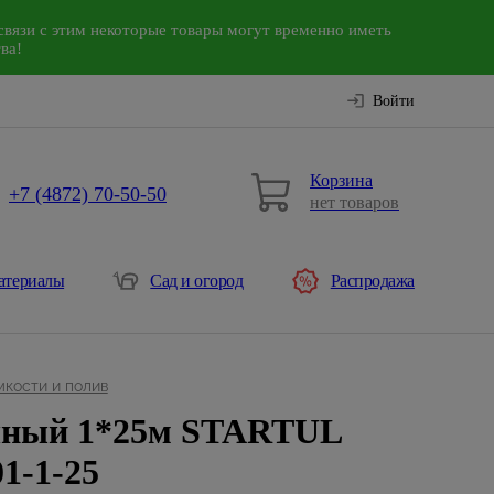
связи с этим некоторые товары могут временно иметь
ва!
Войти
Корзина
+7 (4872) 70-50-50
нет товаров
атериалы
Сад и огород
Распродажа
мкости и полив
чный 1*25м STARTUL
1-1-25