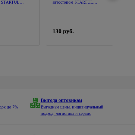
м STARTUL
автостопом STARTUL
шлан
GARDEN
GAR
130 руб.
74 
Выгода оптовикам
док до 7%
Выгодные цены, индивидуальный
подход, логистика и сервис