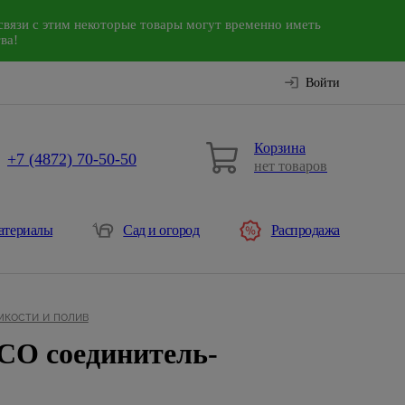
связи с этим некоторые товары могут временно иметь
ва!
Войти
Корзина
+7 (4872) 70-50-50
нет товаров
атериалы
Сад и огород
Распродажа
мкости и полив
CO соединитель-