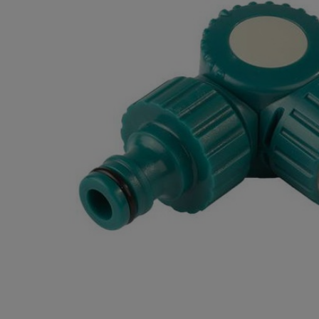
Плитка керамическая
Сад и огород
Сантехника
Стройматериалы
Хозтовары
Отопление
Электрика
Сезонные предложения