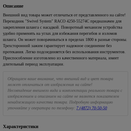
Посуда
ЦСП
Наборы
Подвесные
для
для
1427
Кабель-
лампы
Описание
Раскладка
для
Полки
Биметаллические
Кварц-
головок
светильники
камня
Элементы
кухни
каналы
86
для
пикника,
185
радиаторы
винил
Сезонные
Полотенцедержатели
Eurosvet
Внешний вид товара может отличаться от представленного на сайте!
пола
Наборы
кафеля
похода
Краска
Для
Клипсы,
предложения
Чугунные
Переходник "Swivel System" RACO 4250-55274C предназначен для
ключей
Поручни
Светодиодные
резиновая
консервирования
скобы,
Металлопрокат
43
на уличное
Плинтус
Средства
286
радиаторы
закрепления шланга с насадкой. Поворотный механизм устройства
для ванн
люстры
клеммники
освещение
Разводные
ПВХ для
для
4
Краски для
Весы
Арматура и сетка
удобно применять на углах для избежания перегибов и изломов
Панельные
гаечные
столешницы
розжига,
Аксессуары
Торшеры
внутренних
кухонные,
34
356
Коробки
стеклопластиковая
Сезонные
шланга. Он может поворачиваться в пределах 1800 в разные стороны.
радиаторы
ключи
горелки,
для ванной
работ
кружки
установочные
предложения
Трехсторонний зажим гарантирует надежное соединение без
Точечные
Сетка
угли
комнаты
мерные
499
на люстры
Рожковые,
Краски
протекания. Легко подсоединяется без использования инструментов.
светильники
Наконечники,
накидные
Пиломатериалы
Средства
42
Сидения
для стен
Доски
гильзы, ЗПО
Приспособление изготовлено из качественного материала, имеет
Бра
Точечные
ключи и
от
для
и
разделочные
длительный период эксплуатации.
Брусок
светильники
Провода
Сезонные
головки
комаров
унитаза
потолков
сухой
Кухонные
Feron
предложения
и мух
Хомуты,
Торцевые
Ванны
597
Краски
принадлежности
на трековые
Обращаем ваше внимание, что внешний вид и цвет товара
Вагонка
Прозрачные
стяжки
гаечные
Плиты
для
системы
может отличаться от изображения на сайте!
Акриловые
Наборы
точечные
для
ключи и
Доска
кухни
Летние
Несовпадение внешнего вида и комплектации реального товара с
ванны
для
светильники
электрики
головки
235
и
товары
Подвесные
изображением и описанием на сайте не является показателем
специй,
108
ванны
Стальные
Белые
Мультиметры,
Трещетки
потолки
мельницы
ненадлежащего качества товара. Подробную информацию
Бассейны
ванны
точечные
отвертки
Интерьерные
уточняйте у оператора по телефону:
7 (4872) 70-50-50
Измерительный
Потолок
Подставки
светильники
электрозащитные
89
Песочницы
краски
Чугунные
инструмент
армстронг
под
ванны
Золотые
Паяльники
Круги,
Декоративные
горячее,
Лазерные
Реечные
точечные
Характеристики
матрасы
штукатурки
прихватки
Экраны
Маркировочные
уровни
потолки
светильники