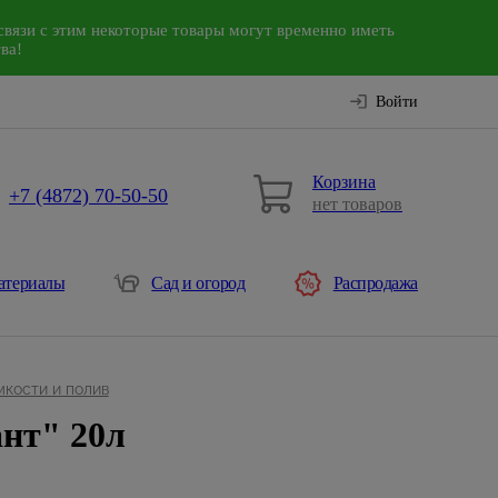
связи с этим некоторые товары могут временно иметь
ва!
Войти
Корзина
+7 (4872) 70-50-50
нет товаров
атериалы
Сад и огород
Распродажа
мкости и полив
нт" 20л