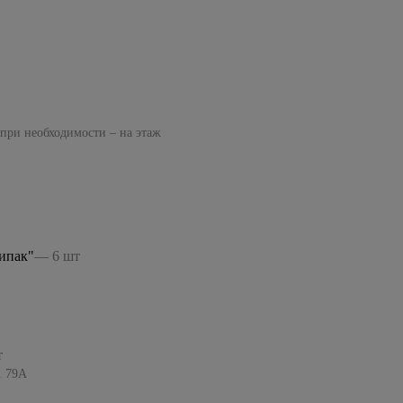
 при необходимости – на этаж
ипак"
— 6 шт
т
. 79А