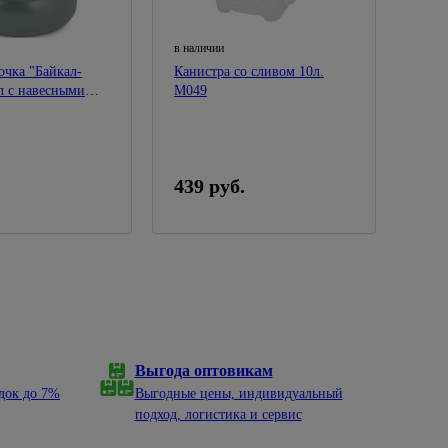
в наличии
очка "Байкал-
Канистра со сливом 10л.
л с навесными
М049
икс
.
439 руб.
Выгода оптовикам
док до 7%
Выгодные цены, индивидуальный
подход, логистика и сервис