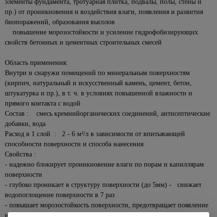
для
элементы фундамента, тротуарная плитка, подвалы, полы, стены и
для
бирки
Колеры
Сервировка
Линейки
плавания
Кассетный
пр.) от проникновения и воздействия влаги, появления и развития
ванн
Черные
для
стола
Лампы,
потолок
биопоражений, образования высолов
точечные
522
Правило
Батуты,
краски
Ванны из
комплектующие
Сушилки для
светильники
повышение морозостойкости и усиление гидрофобизирующих
детские
Поликарбонат
искусственного
115
Разметочные
Декоративные
губок,
Для
свойств бетонных и цементных строительных смесей
качели
камня
Уличные
карандаши,
краски
стол.приборов
Сайдинг
растений
222
светильники
маркеры
Химия для
Душевое
и
Область применения:
Покрытия
Терки,
336
Накаливания
280
бассейна,
оборудование
На
фасадные
Рулетки
для
штопоры,
Внутри и снаружи помещений по минеральным поверхностям
536
комплектующие
солнечных
панели
Светодиодные
дерева
овощерезки,
Комплекты
(кирпич, натуральный и искусственный камень, цемент, бетон,
Уровни
батареях
лампы
Освещение
овощечистки
для душа
Аксессуары
штукатурка и пр.), в т. ч. в условиях повышенной влажности и
Антисептик
Инструмент
для
Уличные
для
Комплектующие
прямого контакта с водой
кроющий
Формочки
Лейки
для
рассады
31
настенные
сайдинга
для
Состав : смесь кремнийорганических соединений, антисептические
для теста,
для
крепления
Антисептик
светильники
светильников
Теплицы
для льда
добавки, вода
душа
Аксессуары
декоратиный
Заклепочники
и
66
Подвесные
для
Расход в 1 слой : 2 - 6 м²/л в зависимости от впитывающей
Розетки,
Хлебницы,
Шланги
парники
Огнезащита
уличные
фасадных
выключатели,
1052
способности поверхности и способа нанесения
Скобы,
сухарницы
для
древесины
светильники
панелей
рамки
Свойства :
стержни
Теплицы
душа
Товары
клеевые
- надежно блокирует проникновение влаги по порам и капиллярам
Лаки
Уличные
Крепеж для
Выключатели
Парники
для
607
Стойки для
поверхности
для
светильники
вентилируемых
встраеваемые
Строительные
дома
душа,
Поликарбонат,
дерева
Feron
фасадов
- глубоко проникает в структуру поверхности (до 5мм) - снижает
степлеры
кронштейны
Выключатели
комплектующие
В
водопоглощение поверхности в 7 раз
Масло для
Черные
Сайдинг
накладные
Малярный
ванную
Гигиенический
- повышает морозостойкость поверхности, предотвращает появление
Капельный
302
древесины
уличные
инструмент
комнату
душ
Фасадные
Рамки для
полив для
и развитие микротрещин