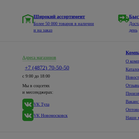
Широкий ассортимент
Быс
Более 50 000 товаров в наличии
Дост
и на заказ
день
Комп
Адреса магазинов
О ком
+7 (4872) 70-50-50
Катало
с 9:00 до 18:00
Новос
Отзыв
Мы в соцсетях
и мессенджерах:
Произ
Вакан
VK Тула
Оптов
VK Новомосковск
Наши 