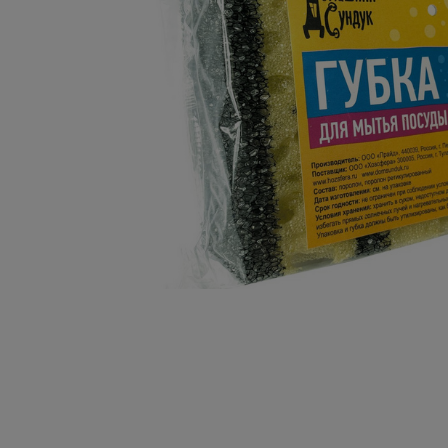
Керамогранит
Плитка керамическая
Сад и огород
Сантехника
Стройматериалы
Хозтовары
Отопление
Электрика
Сезонные предложения
Зимние, новогодные товары