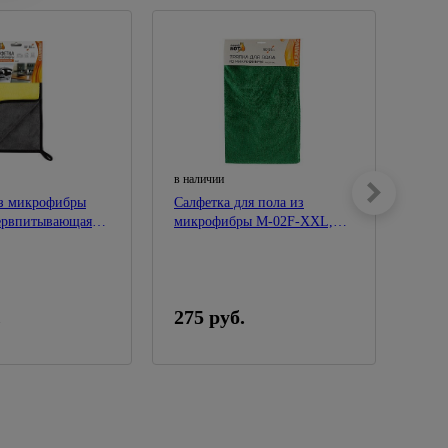
в наличии
в нал
из микрофибры
Салфетка для пола из
Набо
ервпитывающая
микрофибры М-02F-XXL,
микр
04775
80*100см
разм
.
275 руб.
149