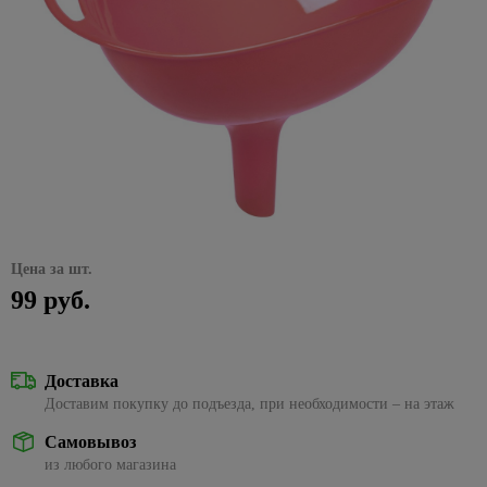
Жидкие
звонки,
плинтусы
Пленка
Хомуты
Товары
Аксессуары
светильники,
потолочная
комплектующие
653
Патроны
предложения на
электро и
64
Керамогранит
гвозди
Кухонные
датчики
57
самоклейка
31
Декоративные
Полки
для
для кровли
бра
Пороги
для
накопительные
бензоинструмента
Подводка
Розетки
ножи
Электрообогреватели
движения,
панели
отдыха
368
Клеи
для
дрелей
водонагреватели
Шторы
1109
для
Полотенцедержатели
Водосток
Настенно-
потолочные
домофоны
Акция на
Плитка керамическая
и
ПВА
Миски,
Гидроаккумуляторы
пола
4
воды,
Комплектующие
452
потолочные
Пики
Сезонные
смесители
Жалюзи
пикника
Поручни
Кровельные
Декоративные
салатники
Датчики
газа,
к вагонке ПВХ
светильники,
Монтажные
Уголки,
Расширительные
и
предложения
Vidima
8
для ванн
материалы
элементы и
движения
Сад и огород
4
605
фитинги
Римские
Мангалы
бра Eurosvet
клеи
Сковородки,
заглушки,
баки
зубила
на
скидка до
Комплектующие
углы
шторы
и грили
Аксессуары
Металлическая
казаны,
Домофоны
соединения
электрику
35%
Гибкая
к панелям ПВХ
Настенно-
Специальные
Пилки
Полотенцесушители
221
для ванной
кровля
Все для
утятницы
Сантехника
для
подводка
Рулонные
Мебель
потолочные
клеи
Звонки
57
для
Сезонные
Скидки до
Листовые
комнаты
поклейки
плинтуса
для воды
шторы
для
Водяные
светильники,
Мягкая
Стаканы,
дверные
лобзиков
предложения
50% на
панели
Супер
79
203
пикника
Сидения
полотенцесушители
Стройматериалы
бра Feron
черепица
фужеры
Подложка,
на
настольные
Гибкая
3D МДФ
Плиссированные
клей
Видеонаблюдение
Сверла
для
средства
радиаторы
лампы
подводка
шторы
Коптильни,
Комплектующие для
Настольные
Отливы
Столовые
37
и буры
Панели
унитаза
235
Эпоксидные
Кабель
для
Хозтовары
Цена за шт.
для газа
печи,
полотенцесушителей
лампы
приборы
Ликвидация
МДФ
Предметы
Шифер
клеи
и
952
укладки
Фибровые
тандыры
26
Ванны
597
99 руб.
света:
Краны,
интерьера
Электрические
Подвесные
Тарелки,
монтаж
круги для
858
Панели
Листовые
399
Краски
Отопление
Инструменты
скидки до
вентили
Палатки,
полотенцесушители
светильники
19
Акриловые
менажницы
шлифмашин
ПВХ
Часы
материалы
для
Готовые провода
для укладки
-70%
матрасы,
ванны
147
Сифоны и
Хромированные
Радиаторы
216
наружных
Термосы,
(интернет,телефон,телевиз
напольных
Шлифлента
Фартуки
спальники
Наклейки
Электрика
OSB
Сезонные
гофрированные
подвесные
работ
Стальные
дистилляторы
покрытий
Доставка
для
на стены
Аксессуары
Гофротруба
предложения
Гаечные
трубы
Шампура,
светильники
ДВП
ванны
Доставим покупку до подъезда, при необходимости – на этаж
54
кухни
Краски
Чайники,
для
Клей для
на точечные
ключи
Сезонные предложения
решетки
Аромадиффузоры,
Заглушки, углы,
Фитинги
Черные
ДСП
фасадные
Чугунные
наборы
радиаторов
напольных
светильники
Углы
для
пледы
Самовывоз
комплектующие
Комбинированные
подвесные
ванны
чайные
покрытий
Шланги
ПВХ,
мангала
165
Фанера
Лаки и
Алюминиевые
Зимние, новогодные товары
из любого магазина
Торшеры и
гаечные ключи
светильники
Изолента
для
МДФ
пропитки
Экраны
Товары
радиаторы
Подложка
настольные