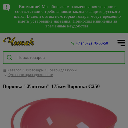
Написать в WhatsApp
Акции
Каталог
Внимание!
Мы обновляем наименования товаров в
Спецпредложения
Комплектующие
Аксессуары для
Детские
Герметики,
Коврики
Виниловые
Декоративные
Садовая
Аксессуары
Грунтовки,
Антисептики,
Авт.
Сезонные
Санки,
Арки
Камины
Водонагреватели
10
38
87
соответствии с требованиями закона о защите русского
306
198
1649
144
53
763
на сантехнику
к сантехнике
электроинструмента
люстры,
пена
для
обои
изделия из
мебель
для ванной
бетонконтакт,
средства
выключатели,
предложения
снегокаты,
151
528
30
4
104
142
языка. В связи с этим некоторые товары могут временно
192
38
125
Водоснабжение, вентиляция
Входные
Водонагреватели
Карнизы
891
Наши магазины
светильники
дома и
полиуретана
и туалета
добавки
защиты
стабилизаторы
на садовую
тюбинги
иметь устаревшие названия. Приносим извинения за
81
Ликвидация
Арматура
Биты,
Герметики
Флизелиновые
Качели
двери
ВПГ (газовые
временные неудобства!
улицы
напряжения
мебель
785
Багетные
коллекций
для ванн
торцевые
обои
Интерьерные
Держатели
Бетонконтакт
447
Люстры
Посуда
2383
471
колонки)
Двери
Пена
Беседки
Межкомнатные
О компании
карнизы
света
головки и
Грязезащитные,
молдинги
для
Автоматические
Садовый
1840
Гофры и
монтажная
Обои под
Грунтовки
двери
С
Банки
Водонагреватели
наборы для
придверные
туалетной
выключатели
инвентарь
Столы,
11
Деревянные
Спеццена
манжеты
покраску
Декоративныеэлементы
54
+7 (4872) 70-50-50
пультом
для
накопительные
Инструмент
шуруповерта
коврики
бумаги
и
Пистолеты
стулья,
Добавки для
Дверные
Покупателям
карнизы
на
Дифференциальные
39
сыпучих
инструмент
Насосы
Фотообои
Отделка
кресла
строительных
коробки
Настенно-
Водонагреватели
инструмент
Коронки
Коврики
Дозаторы
автоматы
Инструменты
142
Комплектующие
циркуляционные
3D
из
растворов
80
298
Интерьер
потолочные
Графины,
проточные
473
по бетону
для
для мыла
Товары
для покраски
Комплекты
Акции
Доборы
к карнизам
Ручной
камня
Стабилизаторы
светильники,бра
кувшины
и другим
дома
для
Прокладки и
Жидкие
мебели
Изоляционные
Обогрев
инструмент
Ершики
напряжения
223
Кюветки,
117
103
Наличники
158
Металлические
Освещение
материалам
дачи и
манжеты для
обои
Гибкий
материалы
Каталог
Хозтовары
Товары для кухни
Светодиодные
Жаропрочная
дома
Gross
Щетинистые
для
ванночки,
Скамейки
Как сделать заказ
карнизы
Кухонные принадлежности
отдыха
канализации
камень
УЗО
светильники
посуда
Полотна
Насадки
покрытия
унитаза
ведра
Гидроизоляция
Стеклообои
3
Масляные
Распродажа
Кровати-
Лакокрасочные
Металлопластиковые
для
Сезонные
Счетчики
Декоративно-
Антенны,
Черные
Кастрюли
радиаторы
Фурнитура
Воронка "Ультимо" 175мм Воронка С250
фурнитуры
Крючки
101
Малярные
раскладушки
Пароизоляция
7
Доставка товара
Ламинат
166
Декор
карнизы
дрелей
предложения
воды
облицовочный
пульты
настенно-
для дверей
6
валики,
потолка
Контейнеры,
Тепловые
Раздвижные
на
камень
Мыльницы
Шезлонги
Теплоизоляция
Напольные покрытия
потолочные
457
Линолеум
208
2
ПВХ карнизы и
Отрезные
Теплоизоляция
бюгеля
Антенны
и
емкости
пушки
двери ПВХ
триммеры
Распродажа
Контакты
светильники,
комплектующие
и
для труб
Панели
Наборы
48
Аксессуары и
Шумоизоляция
лепнина
Напольные
карнизов
Малярные
Пульты
бра
Кофейные
Теплый
Механизмы
алмазные
Сезонные
Обои
для
для
387
комплектующие
плинтусы,
638
Мебель
Фум
кисти
Кровля
Плинтус
наборы
пол
для
диски
предложения
16
Уличное
отделки
ванны
Вентиляторы
Белые
9
пороги
из
21
лента,
74
Шатры,
и
122
потолочный
раздвижных
для
на насосы
освещение
Клеи
настенно-
95
Кружки,
Терморегуляторы
Отделочные материалы
ротанга
лен
Вагонка
Подстаканники,
павильоны
водосток
дверей
Дверные
Напольные
болгарок
потолочные
Плитка
бульонницы
теплого пола,
Сезонные
Распродажа
ПВХ
стаканы