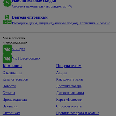
Накопительные скидки
нержавеющей
электроэнергии
алкидные
садовые
уборки
Сухие
стали
327
Отвертки
Система накопительных скидок до 7%
57
смеси
Электрические
Эмали
Пруды,
Баки,
Смесители
щиты и
для
Диэлектрические
ручьи,
мешки
Затирки
Выгода оптовикам
для моек
минибоксы
окон и
клумбы
для
Крестовые
Выгодные цены, индивидуальный подход, логистика и сервис
Кладочные
дверей
мусора
Удлинители,
Санфаянс
497
Садовый
смеси
195
Наборы
комплектующие
Эмали
декор
Веники,
отверток
Биде
Клеи для
для
совки
Мы в соцсетях
Вилки,
Щебень
плитки,
пола и
Со
Инсталляции
и мессенджерах:
колодки,
декоративный
Веревка,
керамогранита
лестниц
сменными
для унитазов
тройники
VK Тула
шпагат
насадками
Светильники
Сыпучие
Эмали для
Подвесные
Провод
садовые
Губки,
материалы
VK Новомосковск
радиаторов
Шлицевые
унитазы
с
тряпки,
Садовый
Компания
Покупателям
Смеси
вилкой
Эмали по
Пилы и
Унитазы
562
перчатки
33
инвентарь
для
ржавчине
аксессуары
О компании
Акции
Сетевые
Смесители
1393
Полотенца,
пола
Тачки
фильтры
Эмали
По
Каталог товаров
Как сделать заказ
фартуки
садовые
Для
Керамзит
для
дереву
Силовые
Новости
Доставка товара
биде
Тазы,
бордюров
Лопаты,
Шпатлевки
удлинители
По другим
ведра
Отзывы
Дисконтная карта
черенки
Для
материалам
Штукатурки
Удлинители
Производители
Карта «Новосел»
ванны,
Хозяйственные
Для
По
душа
мелочи
Террасная
Фонари,
Вакансии
Способы оплаты
сбора
1
металлу
доска
элементы
154
урожая
Смесители
Швабры,
Оптовикам
Правила возврата и обмена
питания