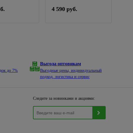
б.
4 590 руб.
2 9
Выгода оптовикам
док до 7%
Выгодные цены, индивидуальный
подход, логистика и сервис
Следите за новинками и акциями: