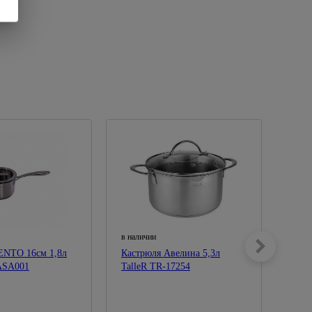
в наличии
в нал
NTO 16см 1,8л
Кастрюля Авелина 5,3л
Каст
ASA001
TalleR TR-17254
MAS