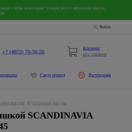
связи с этим некоторые товары могут временно иметь
ва!
Войти
Корзина
+7 (4872) 70-50-50
нет товаров
атериалы
Сад и огород
Распродажа
овая посуда
Столовая посуда
рышкой SCANDINAVIA
45