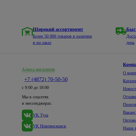
Широкий ассортимент
Быс
Более 50 000 товаров в наличии
Дост
и на заказ
день
Комп
Адреса магазинов
О ком
+7 (4872) 70-50-50
Катало
с 9:00 до 18:00
Новос
Отзыв
Мы в соцсетях
и мессенджерах:
Произ
Вакан
VK Тула
Оптов
VK Новомосковск
Наши 