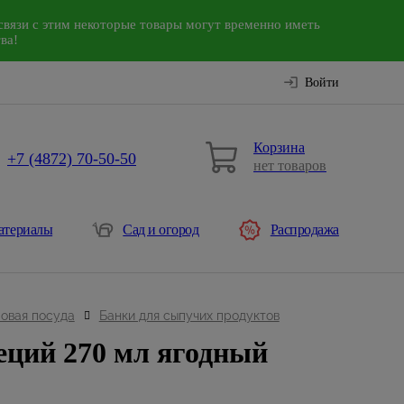
связи с этим некоторые товары могут временно иметь
ва!
Войти
Корзина
+7 (4872) 70-50-50
нет товаров
атериалы
Сад и огород
Распродажа
овая посуда
Банки для сыпучих продуктов
еций 270 мл ягодный