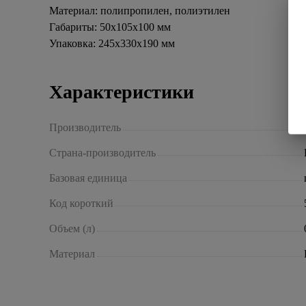
Материал: полипропилен, полиэтилен
Габариты: 50x105x100 мм
Упаковка: 245x330x190 мм
Характеристики
Производитель
Страна-производитель
Базовая единица
Код короткий
Объем (л)
Материал