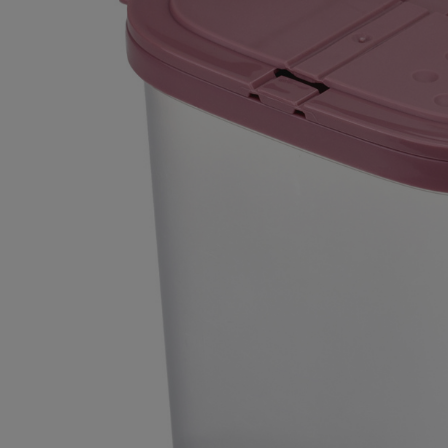
Плитка керамическая
Сад и огород
Сантехника
Стройматериалы
Хозтовары
Отопление
Электрика
Сезонные предложения