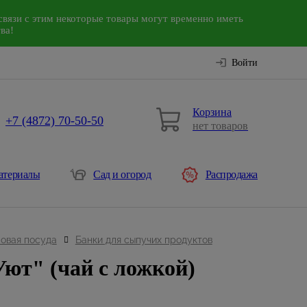
связи с этим некоторые товары могут временно иметь
ва!
Войти
Корзина
+7 (4872) 70-50-50
нет товаров
атериалы
Сад и огород
Распродажа
овая посуда
Банки для сыпучих продуктов
Уют" (чай с ложкой)