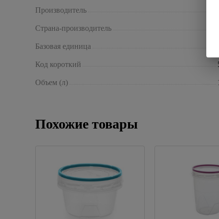
Производитель
Страна-производитель
Базовая единица
Код короткий
Объем (л)
Похожие товары