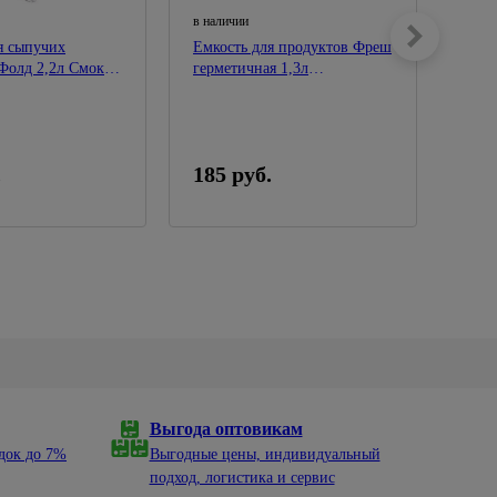
в наличии
в нал
я сыпучих
Емкость для продуктов Фреш
Емко
Фолд 2,2л Смоки
герметичная 1,3л
120 
Фисташковый М1423
.
185 руб.
115
Выгода оптовикам
док до 7%
Выгодные цены, индивидуальный
подход, логистика и сервис