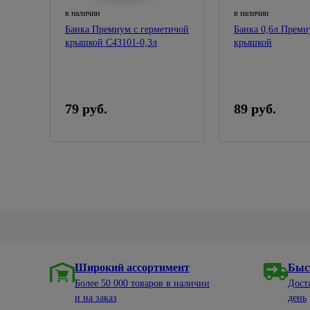
в наличии
в наличии
Банка Премиум с герметичой
Банка 0,6л Преми
крышкой С43101-0,3л
крышкой
79 руб.
89 руб.
Широкий ассортимент
Быс
Более 50 000 товаров в наличии
Дост
и на заказ
день