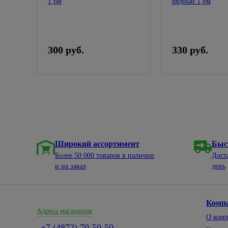
1,6м
рядный 1,8м
300 руб.
330 руб.
Широкий ассортимент
Быс
Более 50 000 товаров в наличии
Дост
и на заказ
день
Комп
Адреса магазинов
О ком
+7 (4872) 70-50-50