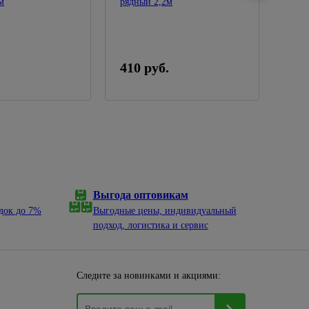
м
рядный 2,2м
рядн
.
410 руб.
440
Выгода оптовикам
док до 7%
Выгодные цены, индивидуальный
подход, логистика и сервис
Следите за новинками и акциями: