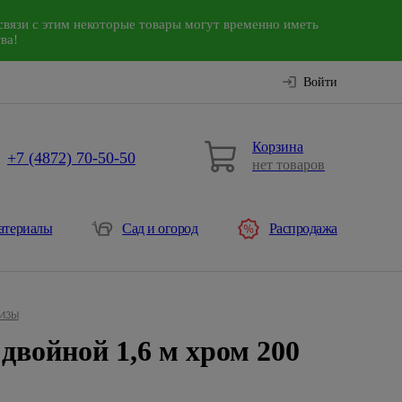
связи с этим некоторые товары могут временно иметь
ва!
Войти
Корзина
+7 (4872) 70-50-50
нет товаров
атериалы
Сад и огород
Распродажа
изы
двойной 1,6 м хром 200