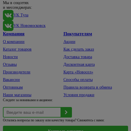
техники
62
Мы в соцсетях
Блоки
защиты
шторок
и мессенджерах:
питания
4
Генераторы
Защитные
Коврики
бытовые
VK Тула
маски,
Емкости
393
Шторки
Наушники
5
очки
и полив
VK Новомосковск
для
Каски,
Телефонные
Емкости
ванны
Компания
Покупателям
7
наколенники
провода
садовые
О компании
Акции
Комплектующие
131
Перчатки,
Телевизионные
Шланги
к сантехнике
Каталог товаров
Как сделать заказ
рукавицы
штекеры,
для
25
Новости
Доставка товара
гнезда,
полива
Респираторы
сплиттеры
Отзывы
Дисконтная карта
Коннекторы,
Электроинструменты
33
Модули для
кронштейны
Производители
Карта «Новосел»
27
светильников
для шлангов
Автомобильный
Вакансии
Способы оплаты
электроинструмент
Таймеры
Лейки,
Оптовикам
Правила возврата и обмена
времени
7
ведра
Бетоносмесители
Наши магазины
Условия продажи
и реле
Опрыскиватели
Следите за новинками и акциями:
Дрели,
шуруповерты
Кованые
33
изделия
Лобзики
Остались вопросы по заказу или качеству товара? Свяжитесь с нами:
Заборы
19
Мойки
высокого