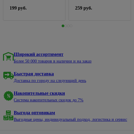
и
светильники
плоскогубцы,
товары
Для
199 руб.
259 руб.
тонкогубцы
Лента
для
раковины
12
Стамески
уборки
Умывальники,
вольт
217
Шила
Косы
тюльпаны
Лента
и
Щетки
Накладные
220
серпы
по
чаши
вольт
металлу
Стремянки,
Пьедесталы
Лента
лестницы
Широкий ассортимент
Струбцины
24
Тюльпаны
Буры
Более 50 000 товаров в наличии и на заказ
вольт
Ножницы
садовые
Умывальники
и клуппы
Блоки
Быстрая доставка
для труб
Садовая
Раковины
питания
290
Доставка по городу на следующий день
техника
над
Сопутствующие
Коннекторы,
14
стиральной
товары
Газонокосилки
контроллеры
Накопительные скидки
машиной
Тиски,
Культиваторы
Система накопительных скидок до 7%
Светильники
Шторы,
лебедки
Триммеры
коврики,
464
Коплекты
Выгода оптовикам
Ящики и
карнизы
ленты
Бензопилы
сумки для
Выгодные цены, индивидуальный подход, логистика и сервис
Карнизы,
Монтаж,
инструмента
Аксессуары
кольца
комплектующие
для
Средства
для