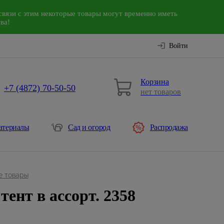
связи с этим некоторые товары могут временно иметь
ва!
Войти
Корзина
+7 (4872) 70-50-50
нет товаров
атериалы
Сад и огород
Распродажа
е товары
ент в ассорт. 2358