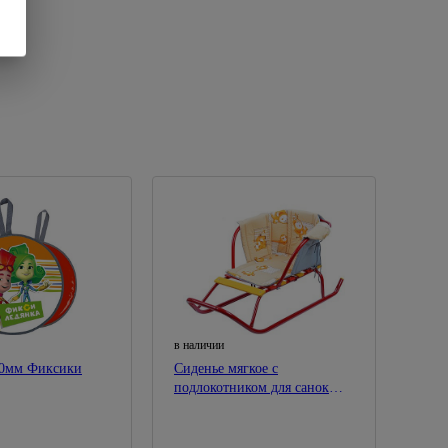
в наличии
50мм Фиксики
Сиденье мягкое с
подлокотником для санок
(бязь)