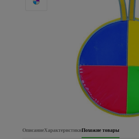
Керамогранит
Плитка керамическая
Сад и огород
Сантехника
Стройматериалы
Хозтовары
Отопление
Электрика
Сезонные предложения
Описание
Характеристики
Похожие товары
Зимние, новогодные товары