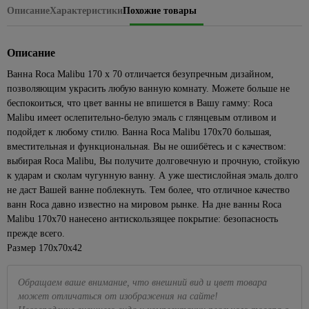
Посуда
ЦСП
Наборы
Подвесные
для
для
1429
Описание
Характеристики
Похожие товары
Кабель-
лампы
Раскладка
для
Полки
Биметаллические
Кварц-
головок
светильники
камня
Элементы
кухни
каналы
87
для
пикника,
185
радиаторы
винил
Сезонные
Полотенцедержатели
Eurosvet
пола
Наборы
кафеля
похода
Краска
Для
Клипсы,
предложения
Чугунные
Описание
ключей
Поручни
Светодиодные
резиновая
консервирования
скобы,
Металлопрокат
43
на уличное
Плинтус
Средства
286
радиаторы
для ванн
люстры
клеммники
освещение
Разводные
ПВХ для
для
4
Ванна Roca Malibu 170 x 70 отличается безупречным дизайном,
Краски для
Весы
Арматура и сетка
Панельные
гаечные
столешницы
розжига,
Аксессуары
позволяющим украсить любую ванную комнату. Можете больше не
Торшеры
внутренних
кухонные,
34
356
Коробки
стеклопластиковая
Сезонные
радиаторы
ключи
горелки,
для ванной
работ
кружки
беспокоиться, что цвет ванны не впишется в Вашу гамму: Roca
установочные
предложения
Точечные
Сетка
угли
комнаты
мерные
499
Malibu имеет ослепительно-белую эмаль с глянцевым отливом и
на люстры
Рожковые,
Краски
светильники
Наконечники,
подойдет к любому стилю. Ванна Roca Malibu 170x70 большая,
накидные
Пиломатериалы
Средства
42
Сидения
для стен
Доски
гильзы, ЗПО
Бра
Точечные
ключи и
от
вместительная и функциональная. Вы не ошибётесь и с качеством:
для
и
разделочные
Брусок
светильники
Провода
Сезонные
головки
комаров
унитаза
выбирая Roca Malibu, Вы получите долговечную и прочную, стойкую
потолков
сухой
Кухонные
Feron
предложения
и мух
к ударам и сколам чугунную ванну. А уже шестислойная эмаль долго
Хомуты,
Торцевые
Ванны
597
Краски
принадлежности
на трековые
Вагонка
Прозрачные
стяжки
не даст Вашей ванне поблекнуть. Тем более, что отличное качество
гаечные
Плиты
для
системы
Акриловые
Наборы
точечные
для
ванн Roca давно известно на мировом рынке. На дне ванны Roca
ключи и
Доска
кухни
Летние
ванны
для
светильники
электрики
головки
Malibu 170x70 нанесено антискользящее покрытие: безопасность
235
и
товары
Подвесные
специй,
прежде всего.
108
ванны
Стальные
Белые
Мультиметры,
Трещетки
потолки
мельницы
Бассейны
Размер 170х70х42
ванны
точечные
отвертки
Интерьерные
Измерительный
Потолок
Подставки
светильники
электрозащитные
89
Песочницы
краски
Чугунные
инструмент
армстронг
под
ванны
Золотые
Паяльники
Обращаем ваше внимание, что внешний вид и цвет товара
Круги,
Декоративные
горячее,
Лазерные
Реечные
точечные
может отличаться от изображения на сайте!
матрасы
штукатурки
прихватки
Экраны
Маркировочные
уровни
потолки
светильники