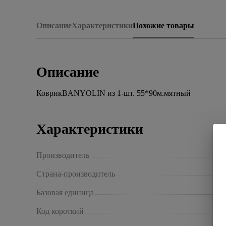
Описание
Характеристики
Похожие товары
Описание
КоврикBANYOLIN из 1-шт. 55*90м.мятный
Характеристики
Производитель
Страна-производитель
Базовая единица
Код короткий