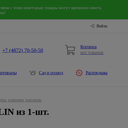
связи с этим некоторые товары могут временно иметь
ва!
Войти
Корзина
+7 (4872) 70-50-50
нет товаров
атериалы
Сад и огород
Распродажа
ры, коврики, карнизы
N из 1-шт.