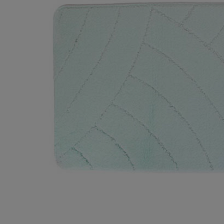
Плитка керамическая
Сад и огород
Сантехника
Стройматериалы
Хозтовары
Отопление
Электрика
Сезонные предложения