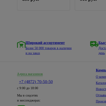
Широкий ассортимент
Быс
Более 50 000 товаров в наличии
Дост
и на заказ
день
Комп
Адреса магазинов
О ком
+7 (4872) 70-50-50
Катало
с 9:00 до 18:00
Новос
Отзыв
Мы в соцсетях
и мессенджерах:
Произ