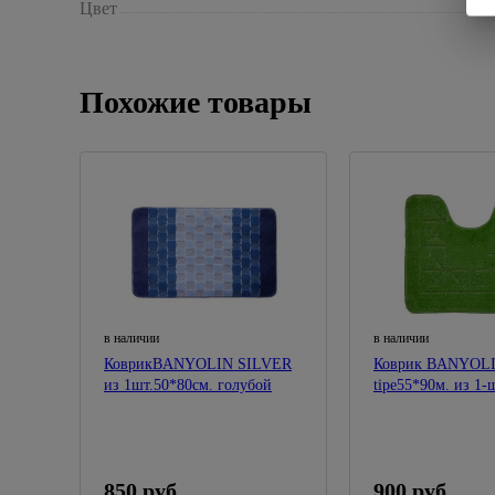
Цвет
Похожие товары
в наличии
в наличии
КоврикBANYOLIN SILVER
Коврик BANYOLI
из 1шт.50*80см. голубой
tipe55*90м. из 1-ш
зеленый
850 руб.
900 руб.