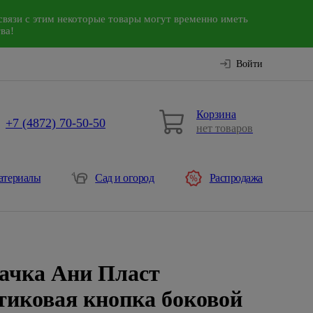
связи с этим некоторые товары могут временно иметь
ва!
Войти
Корзина
+7 (4872) 70-50-50
нет товаров
атериалы
Сад и огород
Распродажа
ачка Ани Пласт
иковая кнопка боковой