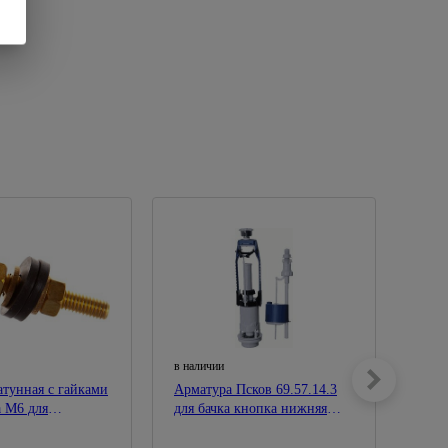
в наличии
в нал
тунная с гайками
Арматура Псков 69.57.14.3
Арма
а М6 для
для бачка кнопка нижняя
для 
стойки смывнова
подводка 105.57.14.3
нижн
) 06989