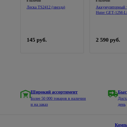
в наличии
в наличии
Леска TS2412 (звезда)
Аккумуляторный 
Huter GET-12М-Li
ЗУ)
145 руб.
2 590 руб.
Широкий ассортимент
Быс
Более 50 000 товаров в наличии
Дост
и на заказ
день
Комп