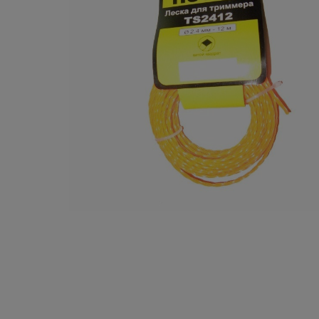
Плитка керамическая
Сад и огород
Сантехника
Стройматериалы
Хозтовары
Отопление
Электрика
Сезонные предложения