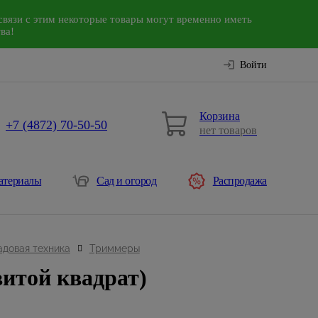
связи с этим некоторые товары могут временно иметь
ва!
Войти
Корзина
+7 (4872) 70-50-50
нет товаров
атериалы
Сад и огород
Распродажа
адовая техника
Триммеры
витой квадрат)