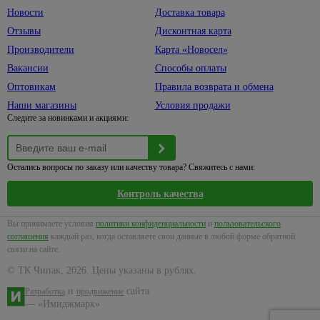
и
светильники
плоскогубцы,
Новости
Доставка товара
товары
Для
тонкогубцы
Лента
для
Отзывы
Дисконтная карта
раковины
12
Стамески
уборки
Производители
Карта «Новосел»
Умывальники,
вольт
217
Шила
Косы
тюльпаны
Вакансии
Способы оплаты
Лента
и
Щетки
Накладные
Оптовикам
Правила возврата и обмена
220
серпы
по
чаши
вольт
Наши магазины
Условия продажи
металлу
Стремянки,
Следите за новинками и акциями:
Пьедесталы
Лента
лестницы
Струбцины
24
Тюльпаны
Буры
вольт
Ножницы
садовые
Умывальники
и клуппы
Остались вопросы по заказу или качеству товара? Свяжитесь с нами:
Блоки
для труб
Садовая
Раковины
питания
290
Контроль качества
техника
над
Сопутствующие
Коннекторы,
14
стиральной
товары
Газонокосилки
контроллеры
машиной
Вы принимаете условия
политики конфиденциальности
и
пользовательского
Тиски,
Культиваторы
соглашения
каждый раз, когда оставляете свои данные в любой форме обратной
Светильники
Шторы,
лебедки
связи на сайте.
Триммеры
коврики,
464
Коплекты
Ящики и
© ТК Чипак, 2026. Цены указаны в рублях.
карнизы
ленты
Бензопилы
сумки для
и
сайта
Разработка
продвижение
Карнизы,
Монтаж,
инструмента
Аксессуары
— «Имиджмарк»
кольца
комплектующие
для
Средства
для