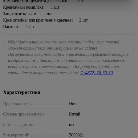
Комплект инструмента для сборки: 1 шт
Пеналы
электроэнергии
алкидные
садовые
уборки
Сухие
327
Крепежный комплект: 1 шт
Отвертки
57
Раковины
смеси
Электрические
Эмали
Пруды,
Баки,
Защитные крылья: 2 шт
к тумбам
щиты и
для
Диэлектрические
ручьи,
мешки
Затирки
Кронштейны для крепления крыльев: 2 шт
минибоксы
окон и
клумбы
для
Тумбы
Крестовые
Паспорт: 1 шт
Кладочные
дверей
мусора
под
Удлинители,
Садовый
смеси
195
Наборы
раковину
комплектующие
Эмали
декор
Веники,
отверток
Обращаем ваше внимание, что внешний вид и цвет товара
Клеи для
для
совки
Тумбы с
Вилки,
Щебень
может отличаться от изображения на сайте!
плитки,
пола и
Со
раковиной
колодки,
декоративный
Веревка,
керамогранита
Несовпадение внешнего вида и комплектации реального товара с
лестниц
сменными
тройники
шпагат
Шкафы
изображением и описанием на сайте не является показателем
насадками
Светильники
Сыпучие
Эмали для
подвесные
Провод
ненадлежащего качества товара. Подробную информацию
садовые
Губки,
материалы
радиаторов
Шлицевые
с
уточняйте у оператора по телефону:
7 (4872) 70-50-50
тряпки,
Комплектующие
Садовый
Смеси
вилкой
Эмали по
Пилы и
562
перчатки
для мебели
33
инвентарь
для
ржавчине
аксессуары
Сетевые
Полотенца,
Мойки
пола
Тачки
Характеристики
фильтры
Эмали
По
фартуки
для
399
садовые
Керамзит
для
дереву
кухни
Силовые
Производитель
Huter
Тазы,
бордюров
Лопаты,
Шпатлевки
удлинители
По другим
ведра
Мойки
черенки
Страна-производитель
Китай
материалам
из
Штукатурки
Удлинители
Хозяйственные
Для
камня
По
мелочи
Базовая единица
шт
Террасная
Фонари,
сбора
1
металлу
Мойки из
доска
элементы
152
урожая
Швабры,
Код короткий
5069321
нержавеющей
питания