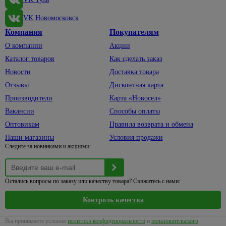
техники
62
Блоки
защиты
шторок
питания
4
Генераторы
VK Новомосковск
Защитные
Коврики
бытовые
Компания
Покупателям
маски,
Емкости
393
Шторки
Наушники
5
очки
и полив
О компании
Акции
для
Каски,
Телефонные
Емкости
ванны
Каталог товаров
Как сделать заказ
7
наколенники
провода
садовые
Новости
Доставка товара
Комплектующие
131
Перчатки,
Телевизионные
Шланги
к сантехнике
Отзывы
Дисконтная карта
рукавицы
штекеры,
для
25
Производители
Карта «Новосел»
гнезда,
полива
Респираторы
сплиттеры
Вакансии
Способы оплаты
Коннекторы,
Электроинструменты
33
Модули для
кронштейны
Оптовикам
Правила возврата и обмена
27
светильников
для шлангов
Автомобильный
Наши магазины
Условия продажи
электроинструмент
Следите за новинками и акциями:
Таймеры
Лейки,
времени
7
ведра
Бетоносмесители
и реле
Опрыскиватели
Дрели,
Остались вопросы по заказу или качеству товара? Свяжитесь с нами:
шуруповерты
Кованые
33
изделия
Лобзики
Контроль качества
Заборы
19
Мойки
Вы принимаете условия
политики конфиденциальности
и
пользовательского
высокого