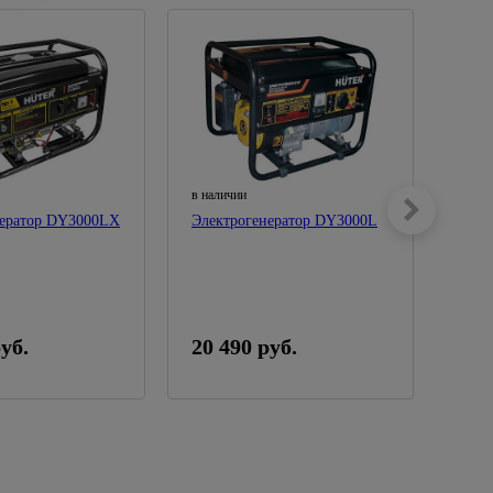
в наличии
в нал
нератор DY3000LХ
Электрогенератор DY3000L
Элек
бенз
уб.
20 490 руб.
39 