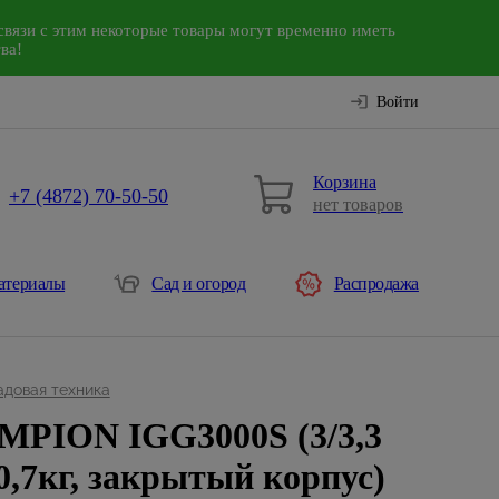
связи с этим некоторые товары могут временно иметь
ва!
Войти
Корзина
+7 (4872) 70-50-50
нет товаров
атериалы
Сад и огород
Распродажа
адовая техника
MPION IGG3000S (3/3,3
 20,7кг, закрытый корпус)