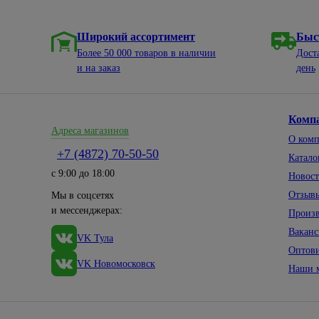
Широкий ассортимент
Быс
Более 50 000 товаров в наличии
Дост
и на заказ
день
Комп
Адреса магазинов
О ком
+7 (4872) 70-50-50
Катало
с 9:00 до 18:00
Новос
Отзыв
Мы в соцсетях
и мессенджерах:
Произ
Вакан
VK Тула
Оптов
VK Новомосковск
Наши 