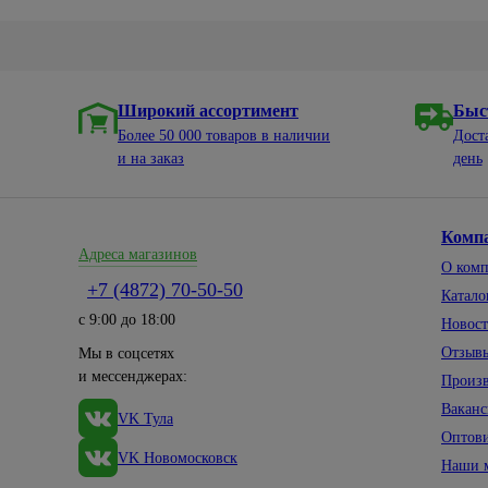
Широкий ассортимент
Быс
Более 50 000 товаров в наличии
Дост
и на заказ
день
Комп
Адреса магазинов
О ком
+7 (4872) 70-50-50
Катало
с 9:00 до 18:00
Новос
Отзыв
Мы в соцсетях
и мессенджерах:
Произ
Вакан
VK Тула
Оптов
VK Новомосковск
Наши 