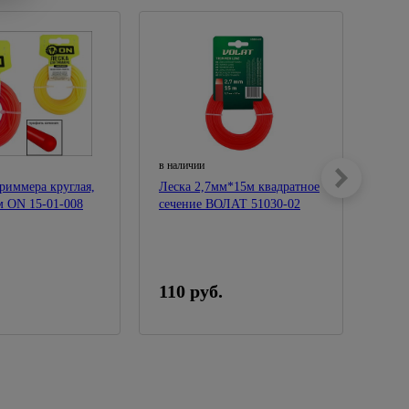
в наличии
в нал
триммера круглая,
Леска 2,7мм*15м квадратное
Леск
м ON 15-01-008
сечение ВОЛАТ 51030-02
квад
022
110 руб.
105