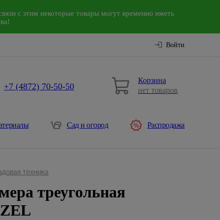
связи с этим некоторые товары могут временно иметь
ва!
Войти
Корзина
+7 (4872) 70-50-50
нет товаров
атериалы
Сад и огород
Распродажа
адовая техника
мера треугольная
NZEL