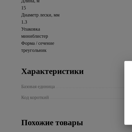
Длина, м
15
Диаметр лески, мм
1.3
Упаковка
миниблистер
Форма / сечение
треугольник
Характеристики
Базовая единица
Код короткий
Похожие товары