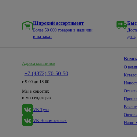
Широкий ассортимент
Быс
Более 50 000 товаров в наличии
Дост
и на заказ
день
Комп
Адреса магазинов
О ком
+7 (4872) 70-50-50
Катало
с 9:00 до 18:00
Новос
Отзыв
Мы в соцсетях
и мессенджерах:
Произ
Вакан
VK Тула
Оптов
VK Новомосковск
Наши 