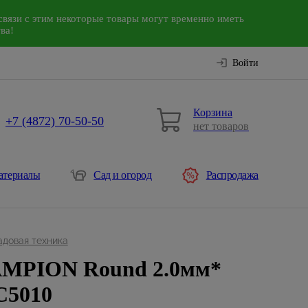
связи с этим некоторые товары могут временно иметь
ва!
Войти
Корзина
+7 (4872) 70-50-50
нет товаров
атериалы
Сад и огород
Распродажа
адовая техника
AMPION Round 2.0мм*
C5010