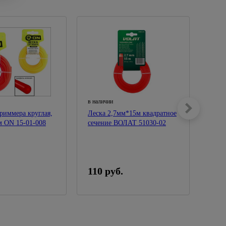
в наличии
в нал
триммера круглая,
Леска 2,7мм*15м квадратное
Леск
м ON 15-01-008
сечение ВОЛАТ 51030-02
квад
022
110 руб.
105